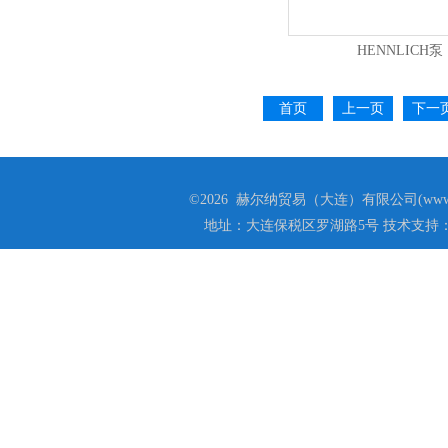
HENNLICH泵
首页
上一页
下一
©2026 赫尔纳贸易（大连）有限公司(www.he
地址：大连保税区罗湖路5号 技术支持