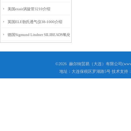
美国exair涡旋管3210介绍
英国ELE勃氏透气仪38-1000介绍
德国Sigmund Lindner SILIBEADS氧化锆/钇陶瓷珠ZY-P 技术参数
©2026 赫尔纳贸易（大连）有限公司(www.he
地址：大连保税区罗湖路5号 技术支持