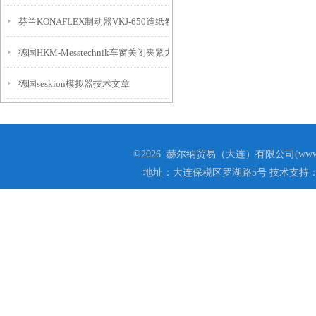
芬兰KONAFLEX制动器VKJ-650造纸卷曲机应用
德国HKM-Messtechnik车窗关闭夹紧力计SKM 1.0介绍
德国seskion模拟器技术文章
©2026 赫尔纳贸易（大连）有限公司(www.he
地址：大连保税区罗湖路5号 技术支持