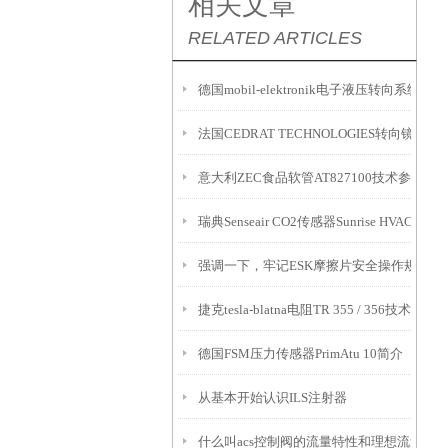
相关文章
RELATED ARTICLES
德国mobil-elektronik电子液压转向系统EH
法国CEDRAT TECHNOLOGIES转向镜P-FS
意大利ZEC食品软管AT827100技术参数
瑞典Senseair CO2传感器Sunrise HVAC介绍
强调一下，牢记ESK摩擦片安全操作规定很
捷克tesla-blatna电阻TR 355 / 356技术参数
德国FSM压力传感器PrimAtu 10简介
从基本开始认识ILS注射器
什么叫acs控制阀的流量特性和理想流量特