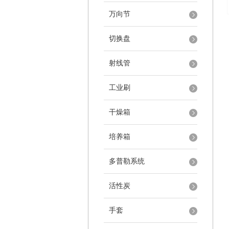
万向节
切换盘
射线管
工业刷
干燥箱
培养箱
多普勒系统
活性炭
手套