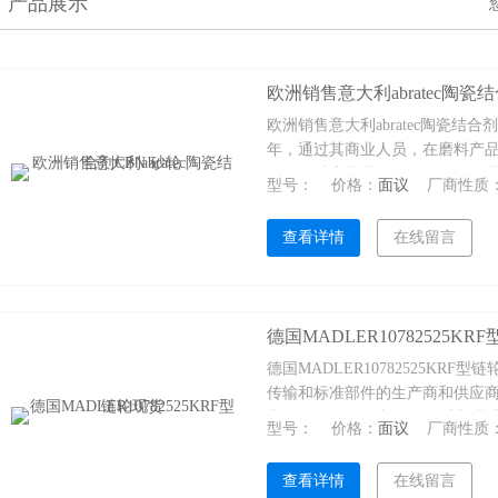
产品展示
欧洲销售意大利abratec陶瓷
欧洲销售意大利abratec陶瓷结合剂C
年，通过其商业人员，在磨料产品
们多年对磨具进行优化，用于工
型号：
价格：
面议
厂商性质
了深刻的了解。
查看详情
在线留言
德国MADLER10782525K
德国MADLER10782525KRF
传输和标准部件的生产商和供应商
具，MADLER可根据图纸或样
型号：
价格：
面议
厂商性质
MADLER秉承着更加严格的工
加精准和10781520KRF。
查看详情
在线留言