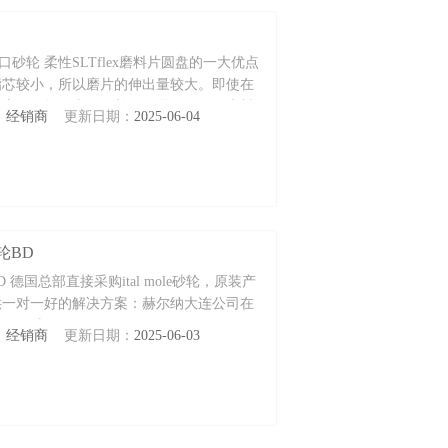
s进口砂轮 柔性SLTflex磨料片圆盘的一大优点
脂芯较小，所以磨片的伸出量较大。即使在
适应不平坦的表面，并且不需要工作。磨料
：
经销商
更新日期：
2025-06-04
外部。这了工作质量，并大大延长了使用寿
统磨盘和磨盘的替代品。
砂轮BD
BD 德国总部直接采购ital mole砂轮，原装产
供一对一好的解决方案：赫尔纳大连公司在
供好的维修服务。
：
经销商
更新日期：
2025-06-03