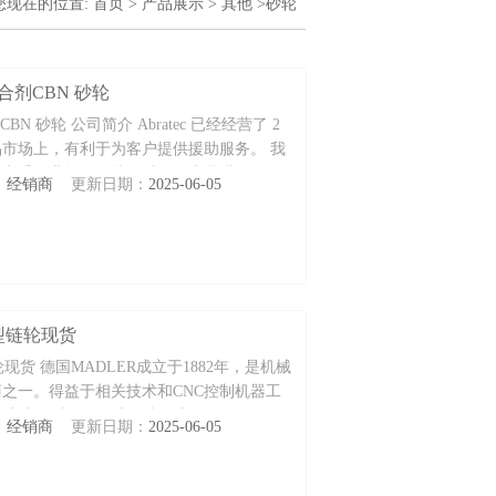
您现在的位置:
首页
>
产品展示
>
其他
>砂轮
结合剂CBN 砂轮
BN 砂轮 公司简介 Abratec 已经经营了 2
市场上，有利于为客户提供援助服务。 我
业和手工业操作，从而对使用磨具进行的有
：
经销商
更新日期：
2025-06-05
RF型链轮现货
型链轮现货 德国MADLER成立于1882年，是机械
之一。得益于相关技术和CNC控制机器工
品生产出各种工件。由于当今市场的发展，
：
经销商
更新日期：
2025-06-05
艺，优化产品质量，扩大产品范围，使服务更