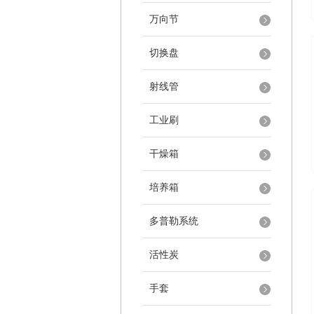
万向节
切换盘
射线管
工业刷
干燥箱
培养箱
多普勒系统
活性炭
手套