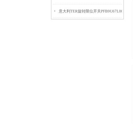
意大利TER旋转限位开关PFB9U67L001600