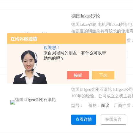
德国lukas砂轮
德国lukas砂轮 电机用lukas
拉强度的钢丝刷具有较长的使用
钢丝的刷子是替代选择。
型号：
价格：
面议
厂商性质
欢迎您！
来自局域网的朋友！有什么可以帮
查看详情
在线留言
助您的吗？
德国Effgen金刚石滚轮
德国Effgen金刚石滚轮 Effg
100年的经验。公司成立之初主要
开始从事金刚石和电镀磨研工具的生产
型号：
价格：
面议
厂商性质
9001认证的生产研磨工具的公
应商。
查看详情
在线留言