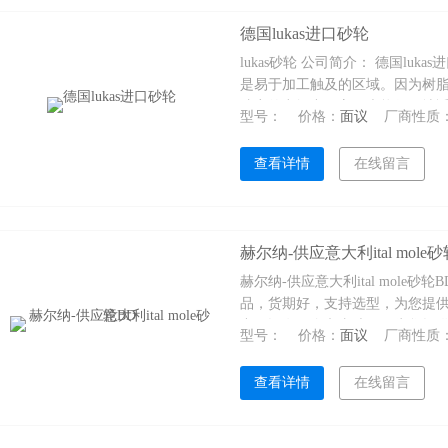
德国lukas进口砂轮
lukas砂轮 公司简介： 德国luka
是易于加工触及的区域。因为树
狭窄的空间中，它们也能很好地
型号：
价格：
面议
厂商性质
颗粒以多层的形式施加在薄片的
介绍
命。具有这些优点，该工具是传
查看详情
在线留言
介绍
6A2/125-10-2-32介绍
赫尔纳-供应意大利ital mole
赫尔纳-供应意大利ital mole砂轮
品，货期好，支持选型，为您提
中国设有10个办事处，可为您提
型号：
价格：
面议
厂商性质
查看详情
在线留言