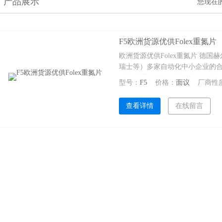
产品展示
您现在
F5欧洲货源优供Folex重氮片
欧洲货源优供Folex重氮片 德
瑞士等）多家自动化中小企业的
销售管理。 （1） 德国公司：
型号：
F5
价格：
面议
厂商性
价Folex重氮片。 （2） 有3
查看详情
在线留言