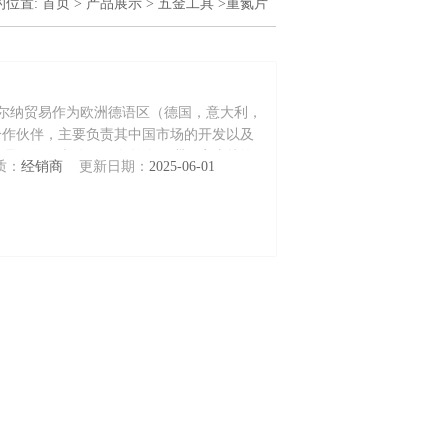
的位置:
首页
>
产品展示
>
五金工具
>重氮片
国赫尔纳贸易作为欧洲德语区（德国，意大利，
合作伙伴，主要负责其中国市场的开发以及
德国员工德国办公，面向整个欧洲厂家直接询
质：
经销商
更新日期：
2025-06-01
0多个欧洲品牌价格好，覆盖2万多个欧洲品牌。