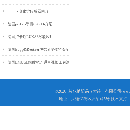
micrux电化学传感器简介
德国perkeo手柄828/T6介绍
德国卢卡斯LUKAS砂轮应用
德国Bopp&Reuther 博普&罗依特安全阀技术参数
德国EMUGE螺纹铣刀通盲孔加工解决方案
©2026 赫尔纳贸易（大连）有限公司(www.he
地址：大连保税区罗湖路5号 技术支持