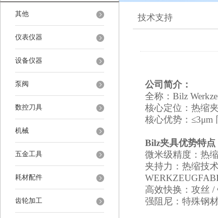
其他
技术支持
仪表仪器
设备仪器
公司简介：
泵阀
全称：
Bilz Werk
核心定位：热缩
数控刀具
核心优势：
≤3μ
机械
Bilz夹具
优势特点
微米级精度：热
五金工具
夹持力：热缩技
WERKZEUGFABR
耗材配件
高效快换：攻丝
强阻尼：特殊钢
齿轮加工