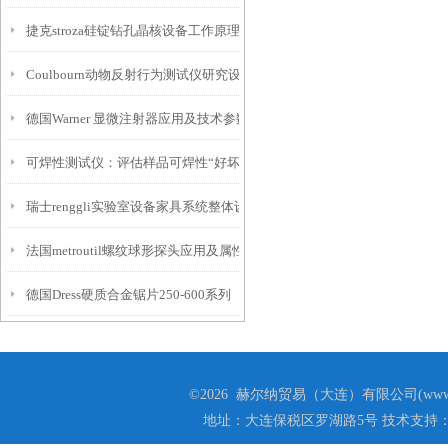
捷克stroza硅锭钻孔晶核设备工作原理及参数
Coulbourn动物反射行为测试仪研究设备解决方案
德国Warner 显微注射器应用及技术参数
可焊性测试仪：评估样品可焊性“好坏”
瑞士renggli实验室设备家具系统整体设计
法国metroutil螺纹球形探头应用及属性
德国Dress硬质合金锯片250-600系列
©2026 赫尔纳贸易（大连）有限公司(www.he
地址：大连保税区罗湖路5号 技术支持