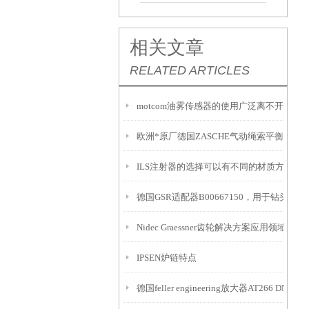
相关文章
RELATED ARTICLES
motcom油雾传感器的使用广泛离不开其快
欧洲*原厂德国ZASCHE气动绳索平衡器
ILS注射器的选择可以有不同的材质方式以
德国GSR适配器B00667150，用于钻头/
Nidec Graessner齿轮解决方案应用领域
IPSEN炉链特点
德国feller engineering放大器AT266 DMS介