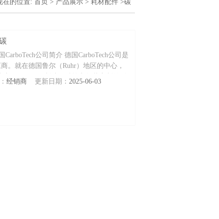
现在的位置:
首页
>
产品展示
>
耗材配件
>碳
性碳
CarboTech公司简介 德国CarboTech公司是
商。就在德国鲁尔（Ruhr）地区的中心，
综合的生产工厂，用于制造，精炼和包装定制的活
：
经销商
更新日期：
2025-06-03
焦炭和木炭制成的碳分子筛。