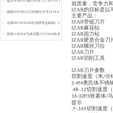
瑞士DOMSEL轴封WDR 52 x 68 x10 Typ AB FPM V2A 10.0 bar介绍
就质量，竞争力
IZAR
的目标是以
德国STROMAG凸轮限位开关18 HGE 553 FV50 A1R介绍
主要产品：
IZAR
带锯刀片
法国METAFRAM自润滑带边轴承C 10 / 15 x 20 (20 x 2,5) mm
IZAR
麻花钻
IZAR
扭力钻
美国VORTEK气体流量计VT5000技术文章
IZAR
硬质合金刀
IZAR
螺丝刀位
IZAR
刀片
IZAR
切削工具
IZAR
刀片
参数
切割速度（米
分
/
奥氏体不锈
2-4M
切割速度（
.48-.12
铁素体
16-32P.5
/
提示
切割速度（
.7-.145