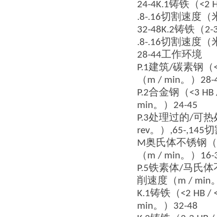
铸铁（
24-4K.1
<2 
切割速度（
.8-.16
铸铁（
32-48K.2
2-
切割速度（
.8-.16
工作环境
28-44
建筑
碳素钢（
P.1
/
（
。）
m / min
28-
合金钢（
P.2
<3 HB 
。）
min
24-45
处理过的
可热
P.3
/
。）
切
rev
,65-,145
奥氏体不锈钢（
M
（
。）
m / min
16-
铁素体
马氏体
P.5
/
削速度（
m / min
铸铁（
K.1
<2 HB /
。）
min
32-48