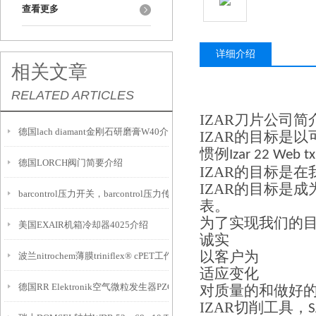
查看更多
详细介绍
相关文章
RELATED ARTICLES
IZAR
刀片公司简
德国lach diamant金刚石研磨膏W40介绍
IZAR
的目标是以
惯例
Izar 22 Web tx
德国LORCH阀门简要介绍
IZAR
的目标是在
IZAR
的目标是成
barcontrol压力开关，barcontrol压力传感器
表。
为了实现我们的
美国EXAIR机箱冷却器4025介绍
诚实
以客户为
波兰nitrochem薄膜triniflex® cPET工作原理及应用
适应变化
德国RR Elektronik空气微粒发生器PZG BTL5介绍
对质量的和做好
IZAR
切削工具，
S