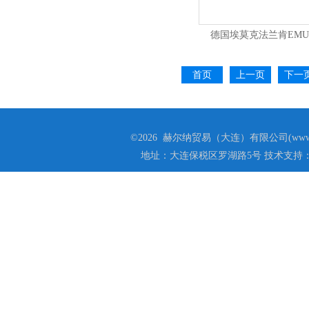
德国埃莫克法兰肯EMU
首页
上一页
下一
©2026 赫尔纳贸易（大连）有限公司(www.he
地址：大连保税区罗湖路5号 技术支持