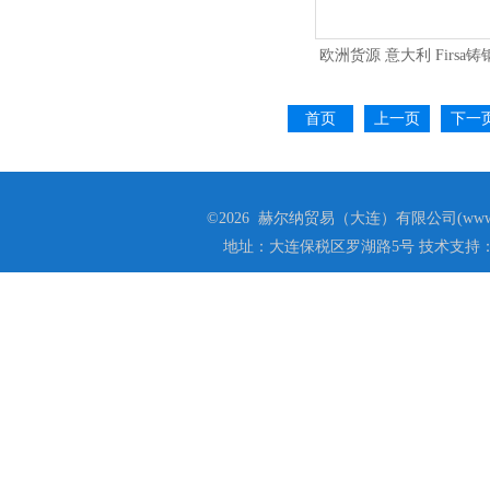
欧洲货源 意大利 Firsa铸
首页
上一页
下一
©2026 赫尔纳贸易（大连）有限公司(www.he
地址：大连保税区罗湖路5号 技术支持