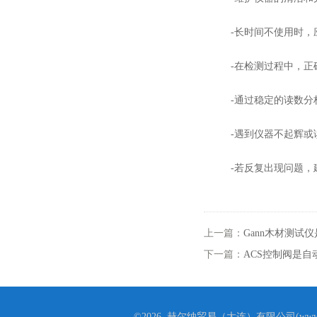
-长时间不使用时，应
-在检测过程中，正确
-通过稳定的读数分析
-遇到仪器不起辉或读
-若反复出现问题，建
上一篇：
Gann木材测试
下一篇：
ACS控制阀是
©2026 赫尔纳贸易（大连）有限公司(www.he