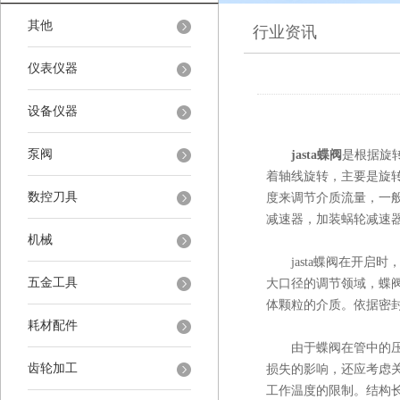
其他
行业资讯
仪表仪器
设备仪器
泵阀
jasta蝶阀
是根据旋
着轴线旋转，主要是旋转
数控刀具
度来调节介质流量，一
减速器，加装蜗轮减速
机械
jasta蝶阀在开启时
五金工具
大口径的调节领域，蝶
体颗粒的介质。依据密
耗材配件
由于蝶阀在管中的压力
齿轮加工
损失的影响，还应考虑
工作温度的限制。结构