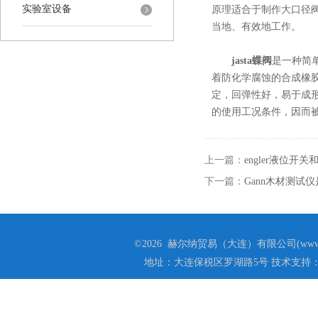
实验室设备
原理适合于制作大口径
当地、有效地工作。
jasta蝶阀
是一种简
着防化学腐蚀的合成橡
定，回弹性好，易于成
的使用工况条件，因而
上一篇：
engler液位开
下一篇：
Gann木材测试
©2026 赫尔纳贸易（大连）有限公司(www.he
地址：大连保税区罗湖路5号 技术支持