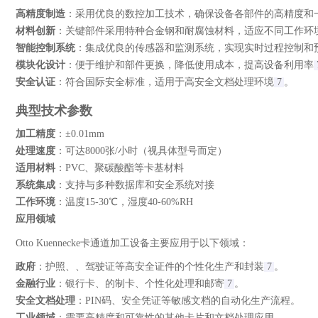
高精度制造
‌：采用优良的数控加工技术，确保设备各部件的高精度和
材料创新
‌：关键部件采用特种合金钢和耐腐蚀材料，适应不同工作环
智能控制系统
‌：集成优良的传感器和监测系统，实现实时过程控制和
模块化设计
‌：便于维护和部件更换，降低使用成本，提高设备利用率
安全认证
‌：符合国际安全标准，适用于高安全文档处理环境
7
。
典型技术参数
加工精度
‌：±0.01mm
处理速度
‌：可达8000张/小时（视具体型号而定）
适用材料
‌：PVC、聚碳酸酯等卡基材料
系统集成
‌：支持与多种数据库和安全系统对接
工作环境
‌：温度15-30℃，湿度40-60%RH
应用领域
Otto Kuennecke卡通道加工设备主要应用于以下领域：
政府
：护照、、驾驶证等高安全证件的个性化生产和封装
7
。
金融行业
‌：银行卡、的制卡、个性化处理和邮寄
7
。
安全文档处理
‌：PIN码、安全凭证等敏感文档的自动化生产流程。
工业领域
‌：需要高精度和可靠性的其他卡片和文档处理应用。