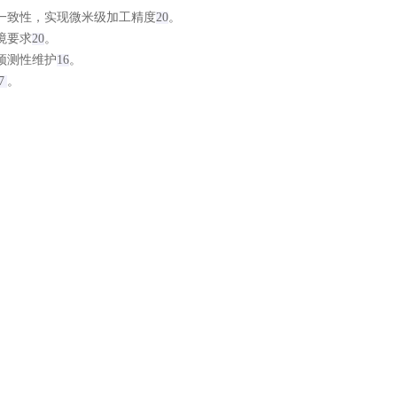
一致性，实现微米级加工精度
20
。
境要求
20
。
预测性维护
16
。
7
。