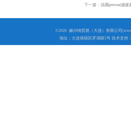
下一篇：
法国prevost滤
©2026 赫尔纳贸易（大连）有限公司(www.he
地址：大连保税区罗湖路5号 技术支持