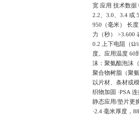
宽 应用 技术数据
2.2、3.0、3.
950（毫米） 长度 
力（秒） >3.600
0.2 上下电阻（Ω/
度。应用温度 60
沫：聚氨酯泡沫（铜
聚合物树脂（聚氨酯）
以片材、条材或模切
织物加固 ·PSA 连
静态应用/垫片更换 屏蔽
·2.4 毫米厚度，88