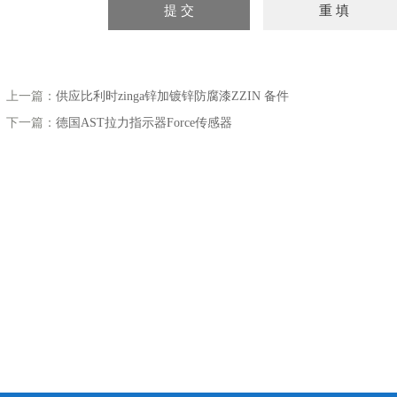
上一篇：
供应比利时zinga锌加镀锌防腐漆ZZIN 备件
下一篇：
德国AST拉力指示器Force传感器
漏点的仪器