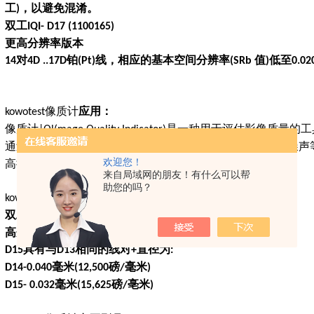
工
，以避免混淆。
)
双工
IQI- D17 (1100165)
更高分辨率版本
对
铂
线，相应的基本空间分辨率
值
低至
14
4D ..17D
(Pt)
(SRb
)
0.0
像质计
应用：
kowotest
像质计
是一种用于评估影像质量的工
|Ql(mage Quality Indicator)
通过像质计
，人们可以对影像系统的分辨率、对比度、噪声
IQI
欢迎您！
高提供有力支持。
来自局域网的朋友！有什么可以帮
助您的吗？
像质计
介绍
kowotest
D15
双工
IQI- D15 (1100160)
高分辨率版本
具有与
相同的线对
直径为
D15
D13
+
:
毫米
磅
毫米
D14-0.040
(12,500
/
)
毫米
磅
亳米
D15- 0.032
(15,625
/
)