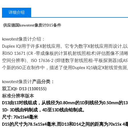
详细介绍
供应德国kowotest像质计D15备件
像质计
介绍：
kowotest
用于许多
射线应用。它专为数字
射线应用而设计
以
Duplex IQI
X
X
,
和
带成像板的计算机射线照相术
评估图像不清
ISO 13671 (CR -
)
空间分辨率
、
焊缝数字射线照相
平板探测器
或
)
ISO 17636-2 (
-
)
AS
个新的
正在制作中，描述了使用
确定
射线管焦斑
ISO
Duplex IQ1
X
像质计
产品分类：
kowotest
双工
IQI- D13 (1100155)
标准分辨率版本
由
对线组成，从线径为
的
到线径为
的
D13
13
0.80mm
1D
0.50mm
1
线由钨制成，
至
线由铂制成。
1D- 3D
4D
13D
尺寸
毫米
: 70x15x4
的尺寸为
毫米
而
和
之间的距离为
D15
78.5x15x4
,
D13
D14
70x15x 4