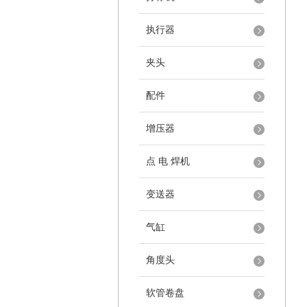
执行器
夹头
配件
增压器
点 电 焊机
变送器
气缸
角度头
软管卷盘