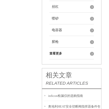
丝杠
喷砂
电容器
胶枪
查看更多
相关文章
RELATED ARTICLES
inficon检漏仪的选购指南
奥地利HEAT安全切断阀指挥器备件包G612-G