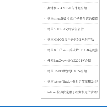
奥地利heat MF50 备件包介绍
德国sinus爆破片 西门子备件选购指南
德国AUTEFA化纤设备备件
德国MMO数显千分尺M1系列产品
德国西门子sinus爆破片011158选购指南
丹麦EmaZys分析仪Z200 PV介绍
德国HARDI燃油泵18824介绍
德国Werne Thiel水分测定仪应用及参数
inficon检漏仪是用于检测和定位管道中泄