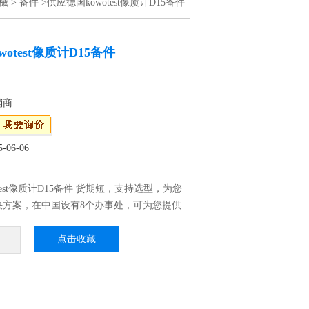
械
>
备件
>供应德国kowotest像质计D15备件
otest像质计D15备件
销商
06-06
test像质计D15备件 货期短，支持选型，为您
决方案，在中国设有8个办事处，可为您提供
售后服务。
点击收藏