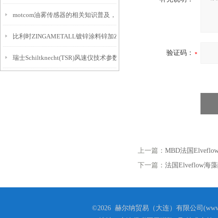
motcom油雾传感器的相关知识普及，你一定要知道
比利时ZINGAMETALL镀锌涂料锌加ZINGA介绍
验证码：
瑞士Schiltknecht(TSR)风速仪技术参数
上一篇：
MBD法国Elvef
下一篇：
法国Elveflo
©2026 赫尔纳贸易（大连）有限公司(www.he