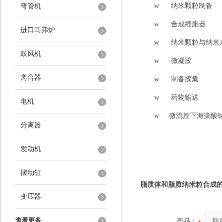
w
纳米颗粒制备
弯管机
w
合成细胞器
进口马弗炉
w
纳米颗粒与纳米
鼓风机
w
微凝胶
离合器
w
制备胶囊
w
药物输送
电机
w
微流控下海藻酸
分离器
发动机
摆动缸
脂质体和脂质纳米粒合成
变压器
查看更多
产品：