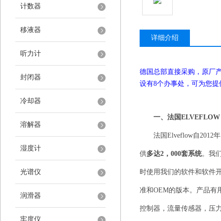
计数器
移液器
详细介绍
听力计
德国总部直接采购，原厂
封闭器
设有
8
个办事处，可为您提
冷却器
一、法国
ELVEFLOW
溶解器
法国
Elveflow
自
2012
年
湿度计
供
多达
2
，
000
套系统
。我
光谱仪
时使用我们的软件和软件
准和
OEM
的版本。产品有
润滑器
控制器，流量传感器，压
牢度仪