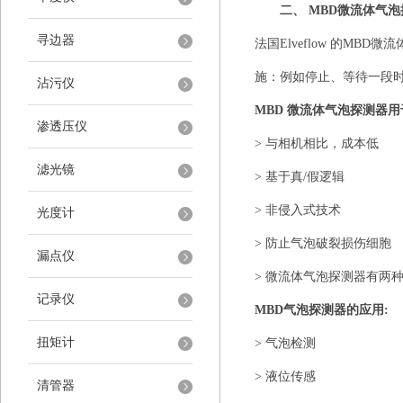
二、
MBD
微流体气泡
寻边器
法国
Elveflow
的
MBD
微流
施：例如停止、等待一段
沾污仪
MBD
微流体气泡探测器用
渗透压仪
>
与相机相比，成本低
滤光镜
>
基于真
/
假逻辑
>
非侵入式技术
光度计
>
防止气泡破裂损伤细胞
漏点仪
>
微流体气泡探测器有两
记录仪
MBD
气泡探测器的应用
:
扭矩计
>
气泡检测
>
液位传感
清管器