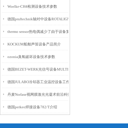
Woelke-CH4检测设备技术参数
德国pruftechnik轴对中设备ROTALIGN Touch
thermo sensor热电偶减少了由于设备复杂性导致的测量误差
KOCKUM船舶声笛设备产品简介
ozonia臭氧破坏设备技术参数
德国BEZET-WERK光信号设备MULTI介绍
德国JULABO冷却器工业温控设备工作原理
丹麦Norlase视网膜激光光凝术前沿科技设备
德国perkeo焊接设备782/T介绍