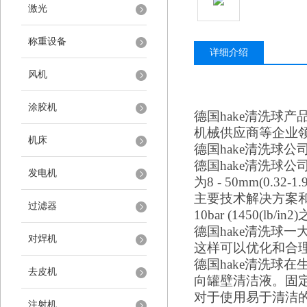
激光
称重设备
详细介绍
风机
涂胶机
德国
hake
清洗球产
机械供应商等企业
机床
德国
hake
清洗球
公
德国
hake
清洗球
公
发电机
为8 - 50mm(0
主要技术解决方案
过滤器
10bar (1450(
德国
hake
清洗球
一
对焊机
这样可以优化和合
德国
hake
清洗球
在
去皮机
向罐壁清洁液。固
对于使用易于清洁
注射机