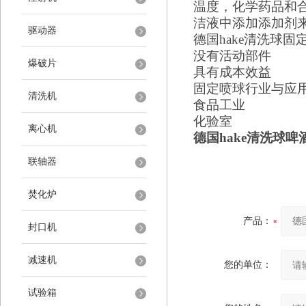
温度，化学药品和
洁液中添加添加剂
驱动器
德国
hake
清洗球
固
没有活动部件
爆破片
具有成本效益
固定喷球行业与应
清洗机
食品工业
化验室
离心机
德国hake
清洗球
啤
联轴器
焚化炉
产品：
封口机
减速机
您的单位：
试验箱