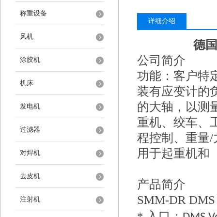
称重设备
详细介绍
风机
德国
公司简介
涂胶机
功能：客户特
机床
装有应变计的
的大轴，以测
发电机
重机、绞车、
过滤器
程控制、重量
/
用于起重机和
对焊机
去皮机
产品简介
SMM-DR DM
注射机
*
入口：