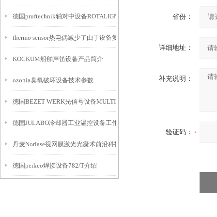
德国pruftechnik轴对中设备ROTALIGN Touch
省份：
thermo sensor热电偶减少了由于设备复杂性导致的测量误差
详细地址：
KOCKUM船舶声笛设备产品简介
补充说明：
ozonia臭氧破坏设备技术参数
德国BEZET-WERK光信号设备MULTI介绍
德国JULABO冷却器工业温控设备工作原理
验证码：
丹麦Norlase视网膜激光光凝术前沿科技设备
德国perkeo焊接设备782/T介绍