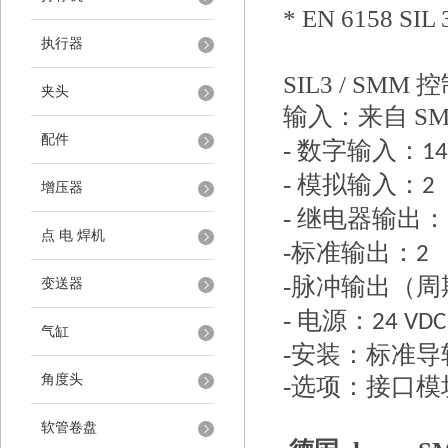
* EN 6158 SIL 
执行器
SIL3 / SMM
控
夹头
输入：来自
S
配件
-
数字输入：
1
-
模拟输入：
2
增压器
-
继电器输出：
点 电 焊机
-
标准输出：
2
-
脉冲输出（周
变送器
-
电源：
24 VDC
气缸
-
安装：标准导
角度头
-
选项：接口模
软管卷盘