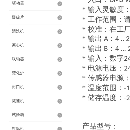
DMS Vo
驱动器
*
输入灵敏度
爆破片
*
工作范围：
*
校准：在工
清洗机
*
输出
：
A
4 .. 
离心机
*
输出
：
B
4 ...
*
输入：数字
2
联轴器
*
电源电压：
24
焚化炉
*
传感器电源
*
温度范围：
封口机
-1
*
储存温度：
-2
减速机
试验箱
产品型号：
打标机