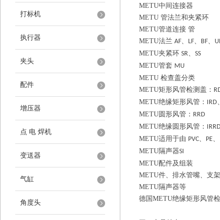
METU
中间连接器
打标机
METU
管法兰和夹紧环
METU
管道连接 管
执行器
METU
法兰
、
、
、
AF
LF
BF
U
METU
夹紧环
、
SR
SS
夹头
METU
管套
MU
METU
检查盖分类
配件
METU
矩形风管检测盖：
R
METU
绝缘矩形风管：
IRD
增压器
METU
圆形风管：
RRD
METU
绝缘圆形风管：
IRR
点 电 焊机
METU
适用于由
、
、
PVC
PE
METU
隔声器
SI
变送器
METU
配件及组装
METU
件、排水管嘴、支
气缸
METU
隔声器等
德国
METU
绝缘矩形风管
角度头