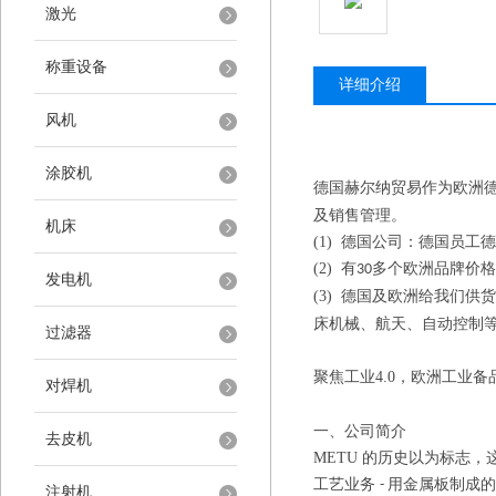
激光
称重设备
详细介绍
风机
涂胶机
德国赫尔纳贸易作为欧洲
及销售管理。
机床
(1)
德国公司：德国员工德
(2)
有
多个欧洲品牌价格
30
发电机
(3)
德国及欧洲给我们供货
床机械、航天、自动控制
过滤器
聚焦工业
4.0
，欧洲工业备
对焊机
一、
公司简介
去皮机
METU
的历史以为标志，
工艺业务
用金属板制成的
-
注射机