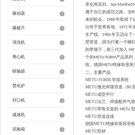
变化将其归。
Son Manfred 
属于自己的成功之路。当
驱动器
来的机会。
年取得了
1968
分布于世界各地。
年
1971
爆破片
生产线。
年又迈出了
1984
壁管道，因为拧紧一个螺
清洗机
的带领下，第三代加入
ME
离心机
个的
产品系列
METU-FORM
统。德国
绝缘矩形风
METU
联轴器
、主要产品
二
METU-FORM
管道系统
焚化炉
METU
激光焊接管道（
80
METU
成型平行
封口机
METU
法兰、焊接配件气
METU
带角支架的
METU
减速机
METU
管道连接
德国
METU
绝缘矩形风管
试验箱
METU
型材