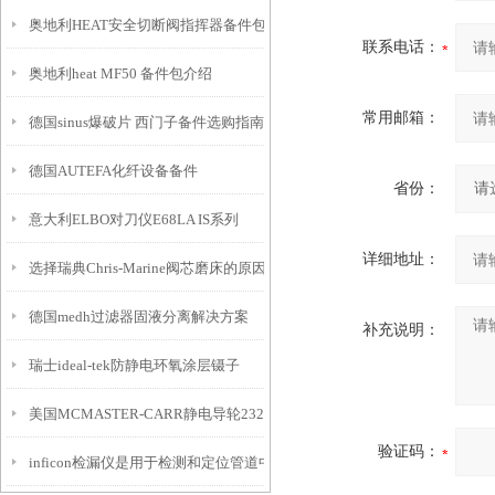
奥地利HEAT安全切断阀指挥器备件包G612-G190144介绍
联系电话：
奥地利heat MF50 备件包介绍
常用邮箱：
德国sinus爆破片 西门子备件选购指南
德国AUTEFA化纤设备备件
省份：
意大利ELBO对刀仪E68LA IS系列
详细地址：
选择瑞典Chris-Marine阀芯磨床的原因？
德国medh过滤器固液分离解决方案
补充说明：
瑞士ideal-tek防静电环氧涂层镊子
美国MCMASTER-CARR静电导轮2328T75介绍
验证码：
inficon检漏仪是用于检测和定位管道中泄漏点的仪器