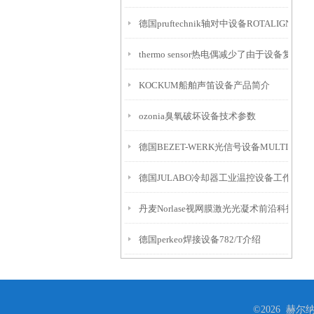
德国pruftechnik轴对中设备ROTALIGN Touc
thermo sensor热电偶减少了由于设备复
KOCKUM船舶声笛设备产品简介
ozonia臭氧破坏设备技术参数
德国BEZET-WERK光信号设备MULTI介绍
德国JULABO冷却器工业温控设备工作原理
丹麦Norlase视网膜激光光凝术前沿科技设备
德国perkeo焊接设备782/T介绍
©2026 赫尔