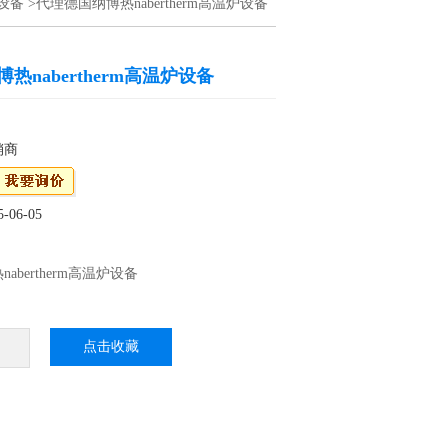
设备
>代理德国纳博热nabertherm高温炉设备
热nabertherm高温炉设备
销商
06-05
abertherm高温炉设备
ertherm工业炉，nabertherm马弗炉总部设在
研制生产工业用窑炉和热处理领域内已有7年
点击收藏
有27多种标准化电炉，处理温度从3°C到3°C