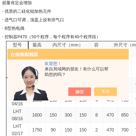
损量肯定会增加
· 优质的二硅化钼加热元件
· 进气口可调，顶盖上设有排气口
· B型热电偶
· 控制器P470（50个程序，每个程序有40个程序段）
mm
型号
最高
内尺寸（
）
容
外尺寸（
温度
积
提升式
℃
升
宽
深
高
宽
深
欢迎您！
炉门
来自局域网的朋友！有什么可以帮
助您的吗？
LHT
1600
90
150
150
2
470
700
02/16
LHT
1600
150
150
150
4
470
700
04/16
LHT
1600
150
300
150
8
470
850
08/16
LHT
1750
90
150
150
2
470
700
02/17