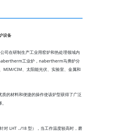
温炉设备
在德国，公司在研制生产工业用窑炉和热处理领域内
rtherm工业炉，nabertherm马弗炉分
、MIM/CIM、太阳能光伏、实验室、金属和
优质的材料和便捷的操作使该炉型获得了广泛
择。
 ℃（针对 LHT ../18 型），当工作温度较高时，磨