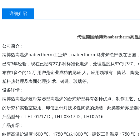
详细介绍
代理德国纳博热nabertherm高
公司简介：
纳博
nabertherm工业炉，nabertherm马弗炉总部设
热高温炉
已有7年经验，现在已经有27多种标准化电炉，处理温度从3°C到3°C。nabe
布在1多个的15万 用户是企业成功的见证 人。应用领域有：陶艺、陶瓷
塑料热处理及表面处理技 术、铸造、玻璃等。
设备详情：
纳博
高温炉这种紧凑型高温炉的台式炉型具有各种优点。制作工艺、
热
的研究和实验室应用。即便是针对技术性陶瓷的烧结，此类窑炉亦是选
产品型号：
LHT 01/17 D，LHT 03/17 D，LHT02/16
产品介绍：
纳博高温炉温度
1600 ℃、1750 ℃或1800 ℃ · 建议工作温度 1750