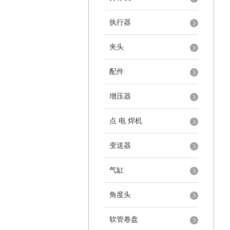
执行器
夹头
配件
增压器
点 电 焊机
变送器
气缸
角度头
软管卷盘