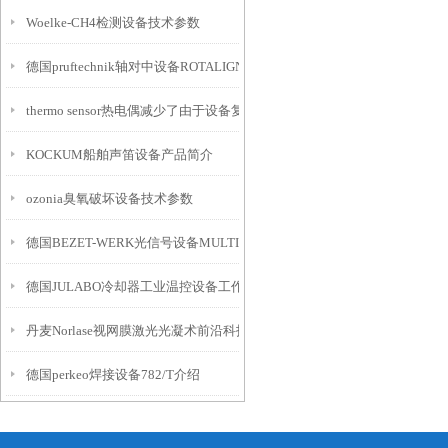
Woelke-CH4检测设备技术参数
德国pruftechnik轴对中设备ROTALIGN Touch
thermo sensor热电偶减少了由于设备复杂性导致的测量误差
KOCKUM船舶声笛设备产品简介
ozonia臭氧破坏设备技术参数
德国BEZET-WERK光信号设备MULTI介绍
德国JULABO冷却器工业温控设备工作原理
丹麦Norlase视网膜激光光凝术前沿科技设备
德国perkeo焊接设备782/T介绍