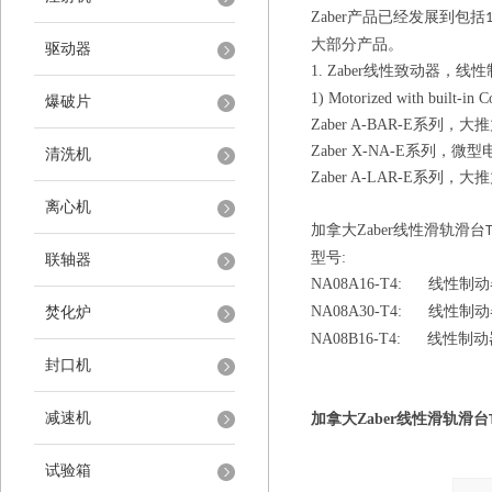
Zaber
产品已经发展到包括
大部分产品。
驱动器
1. Zaber
线性致动器，线性
1) Motorized with built-in 
爆破片
Zaber A-BAR-E
系列，大推
Zaber X-NA-E
系列，微型
清洗机
Zaber A-LAR-E
系列，大推
离心机
加拿大
Zaber
线性滑轨滑台
型号
:
联轴器
NA08A16-T4:
线性制动
NA08A30-T4:
线性制动
焚化炉
NA08B16-T4:
线性制动
封口机
减速机
加拿大
Zaber
线性滑轨滑台
试验箱