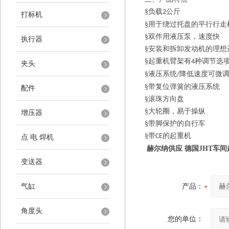
§负载
公斤
2
打标机
§用于绕过托盘的平行行走
§双作用液压泵，速度快
执行器
§安装和拆卸发动机的理想
§起重机臂架有
种调节选
4
夹头
§液压系统
降低速度可微
/
§带复位弹簧的液压系统
配件
§滚珠方向盘
§大轮圈，易于操纵
增压器
§带脚保护的自行车
§带
的起重机
CE
点 电 焊机
赫尔纳供应 德国JHT车
变送器
气缸
产品：
角度头
您的单位：