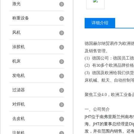
激光
称重设备
详细介绍
风机
德国赫尔纳贸易作为欧洲
涂胶机
及销售管理。
(1)
德国公司：德国员工德
机床
(2)
有
多个欧洲品牌价格
30
(3)
德国及欧洲给我们供货
发电机
床机械、航天、自动控制
过滤器
聚焦工业
4.0
，欧洲工业备
对焊机
一、
公司简介
JHT位于南弗里斯兰州南布
去皮机
海。JHT的董事总经理是Dipl
发，并在范围内销售。还
注射机