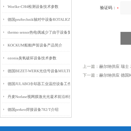
Woelke-CH4检测设备技术参数
验证码：
德国pruftechnik轴对中设备ROTALIGN Touch
thermo sensor热电偶减少了由于设备复杂性导致的测量误差
KOCKUM船舶声笛设备产品简介
ozonia臭氧破坏设备技术参数
上一篇：
赫尔纳供应 瑞士 Je
德国BEZET-WERK光信号设备MULTI介绍
下一篇：
赫尔纳供应 德国K
德国JULABO冷却器工业温控设备工作原理
丹麦Norlase视网膜激光光凝术前沿科技设备
德国perkeo焊接设备782/T介绍