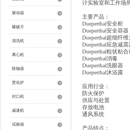
计实验室和工作场
驱动器
主要产品：
Dueperthal
安全柜
爆破片
Dueperthal
安全容器
Dueperthal
超细纤维
清洗机
Dueperthal
应急减震
Dueperthal
粒状粘合
离心机
Dueperthal
消毒
Dueperthal
洗眼器
联轴器
Dueperthal
沐浴露
焚化炉
应用行业：
防火保护
封口机
供应与处置
存放电池
减速机
通风系统
试验箱
产品特点：