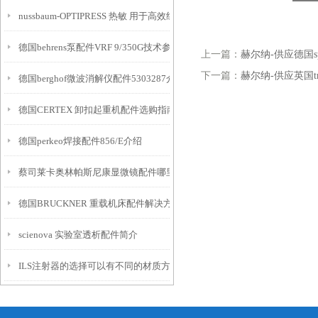
nussbaum-OPTIPRESS 热敏 用于高效组装供暖、制冷和工业系统的安装系
德国behrens泵配件VRF 9/350G技术参数
上一篇：
赫尔纳-供应德国sp
下一篇：
赫尔纳-供应英国t
德国berghof微波消解仪配件5303287介绍
德国CERTEX 卸扣起重机配件选购指南
德国perkeo焊接配件856/E介绍
蔡司莱卡奥林帕斯尼康显微镜配件哪里找
德国BRUCKNER 重载机床配件解决方案
scienova 实验室透析配件简介
ILS注射器的选择可以有不同的材质方式以及配件