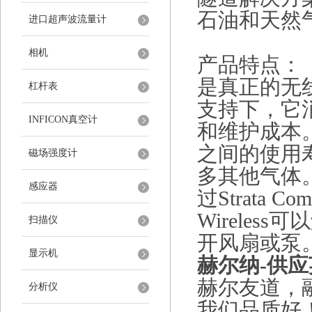
石油和天然
进口超声波流量计
相机
产品特点：
是真正的无
杠杆表
支持下，它
INFICON真空计
和维护成本。S
之间的使用
磁场强度计
多其他气体
感应器
过Strata 
Wirele
扫描仪
开风扇或泵
显示机
赫尔纳
-供应
赫尔友道，
分析仪
我们品质好