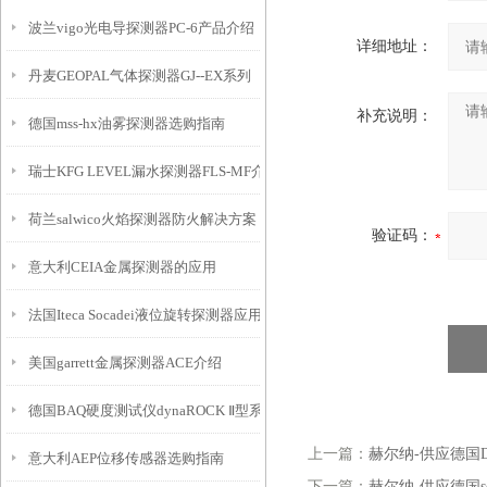
波兰vigo光电导探测器PC-6产品介绍
详细地址：
丹麦GEOPAL气体探测器GJ--EX系列
补充说明：
德国mss-hx油雾探测器选购指南
瑞士KFG LEVEL漏水探测器FLS-MF介绍
荷兰salwico火焰探测器防火解决方案
验证码：
意大利CEIA金属探测器的应用
法国Iteca Socadei液位旋转探测器应用及参数
美国garrett金属探测器ACE介绍
德国BAQ硬度测试仪dynaROCK Ⅱ型系列选购指南
上一篇：
赫尔纳-供应德国Du
意大利AEP位移传感器选购指南
下一篇：
赫尔纳-供应德国sc