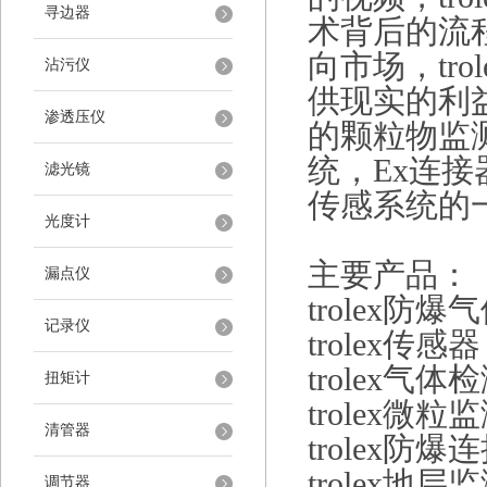
寻边器
术背后的流
向市场，tr
沾污仪
供现实的利益
渗透压仪
的颗粒物监
统，Ex连
滤光镜
传感系统的
光度计
主要产品：
漏点仪
trolex
防爆气
记录仪
trolex
传感器
trolex
气体检
扭矩计
trolex
微粒监
清管器
trolex
防爆连
trolex
地层监
调节器