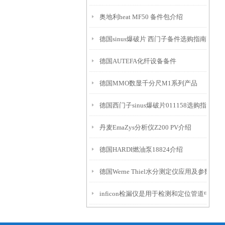
奥地利heat MF50 备件包介绍
德国sinus爆破片 西门子备件选购指南
德国AUTEFA化纤设备备件
德国MMO数显千分尺M1系列产品
德国西门子sinus爆破片011158选购指南
丹麦EmaZys分析仪Z200 PV介绍
德国HARDI燃油泵18824介绍
德国Werne Thiel水分测定仪应用及参数
inficon检漏仪是用于检测和定位管道中泄