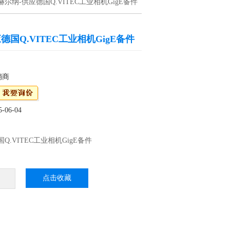
赫尔纳-供应德国Q.VITEC工业相机GigE备件
德国Q.VITEC工业相机GigE备件
销商
06-04
Q.VITEC工业相机GigE备件
购Q.VITEC工业相机，原装产品，货期好，
您提供一对一好的解决方案：赫尔纳大连公司
点击收藏
个办事处，可为您提供好的维修服务。