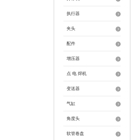
执行器
夹头
配件
增压器
点 电 焊机
变送器
气缸
角度头
软管卷盘