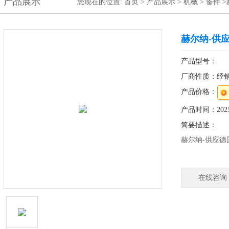
产品展示
您现在的位置:
首页
>
产品展示
>
机械
>
备件
>
赫尔纳-供应
产品型号：
厂商性质：经
产品价格：
产品时间：2025-
简要描述：
赫尔纳-供应德国
德国总部直接采
支持选型，为
在线咨询
在中国设有10