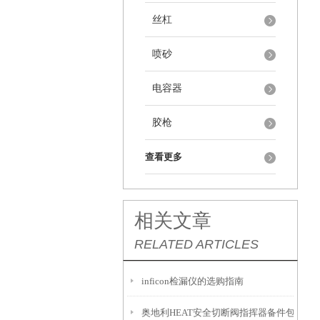
丝杠
喷砂
电容器
胶枪
查看更多
相关文章
RELATED ARTICLES
inficon检漏仪的选购指南
奥地利HEAT安全切断阀指挥器备件包G612-G