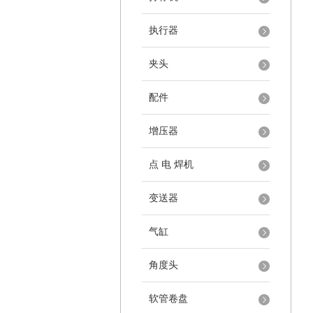
执行器
夹头
配件
增压器
点 电 焊机
变送器
气缸
角度头
软管卷盘