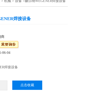
示
>
机械
>
设备
>赫尔纳WEGENER焊接设备
GENER焊接设备
销商
06-04
NER焊接设备
点击收藏
焊接设备原材料和半成品制造商的密切对话中，
们的产品适应不断变化的市场需求。我们积参