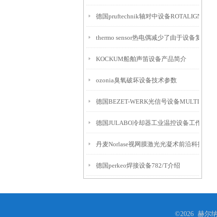
德国pruftechnik轴对中设备ROTALIGN Touc
thermo sensor热电偶减少了由于设备复
KOCKUM船舶声笛设备产品简介
ozonia臭氧破坏设备技术参数
德国BEZET-WERK光信号设备MULTI介绍
德国JULABO冷却器工业温控设备工作原理
丹麦Norlase视网膜激光光凝术前沿科技设备
德国perkeo焊接设备782/T介绍
©2026 赫尔