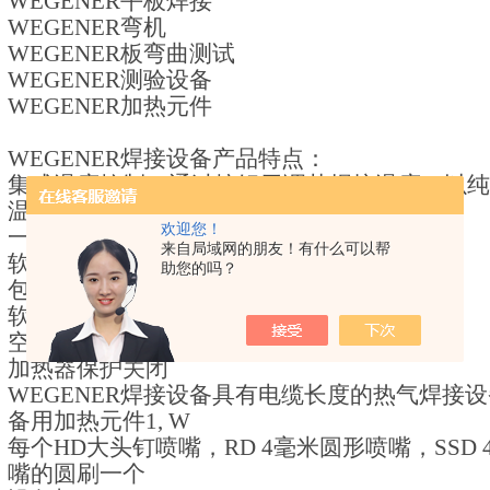
WEGENER
平板焊接
WEGENER
弯机
WEGENER
板弯曲测试
WEGENER
测验设备
WEGENER
加热元件
WEGENER焊接设备
产品特点：
集成温度控制，通过按钮无调节焊接温度，以纯
温度
欢迎您！
一包软管中的空气和电力供应
来自局域网的朋友！有什么可以帮
软管连接向下倾斜
助您的吗？
包括喷嘴的手柄可以相对于软管连接旋转
软管连接处的扭结保护
空气不足保护关闭
加热器保护关闭
WEGENER焊接设备
具有电缆长度的热气焊接设
备用加热元件
1, W
每个
HD
大头钉喷嘴，
RD 4
毫米圆形喷嘴，
SSD 
嘴的圆刷一个