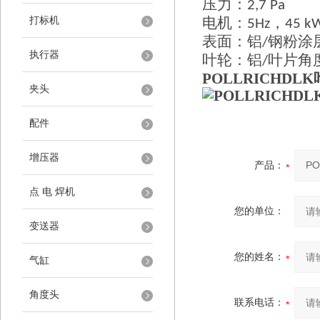
压力：
2,7 Pa
电机：
，
打标机
5Hz
45 k
表面：铝
钢粉涂
/
执行器
叶轮：铝
叶片角
/
POLLRICHDLK
夹头
配件
增压器
产品：
点 电 焊机
您的单位：
变送器
您的姓名：
气缸
角度头
联系电话：