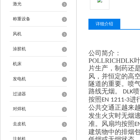
激光
称重设备
详细介绍
风机
涂胶机
公司简介：
POLLRICHDLK
机床
片生产，制药还
风，并恒定的高
发电机
隧道的重要。喷
路线无烟。
喷
DLK
过滤器
按照
进
EN 1211-3
公共交通正越来
对焊机
发生火灾时无烟
准。风扇均按照
E
去皮机
建筑物中的排烟
低烟或无烟状态
注射机