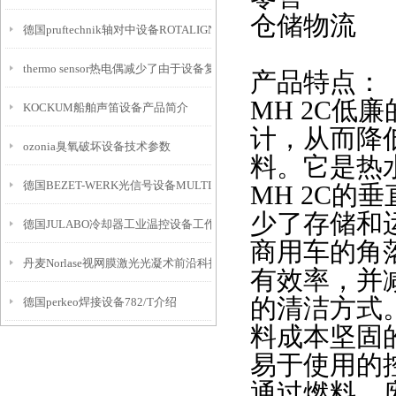
仓储物流
德国pruftechnik轴对中设备ROTALIGN Touch
thermo sensor热电偶减少了由于设备复杂性导致的测量误差
产品特点：
MH 2C
KOCKUM船舶声笛设备产品简介
计，从而降
ozonia臭氧破坏设备技术参数
料。它是热
德国BEZET-WERK光信号设备MULTI介绍
MH 2C
少了存储和
德国JULABO冷却器工业温控设备工作原理
商用车的角落
丹麦Norlase视网膜激光光凝术前沿科技设备
有效率，并
的清洁方式。
德国perkeo焊接设备782/T介绍
料成本坚固
易于使用的控
通过燃料，