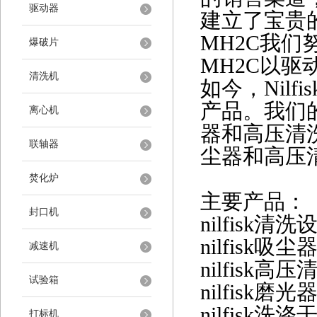
驱动器
建立了宝贵的
MH2C我们
爆破片
MH2C以
清洗机
如今，
Nil
产品。我们
离心机
器和高压清
联轴器
尘器和高压
焚化炉
主要产品：
封口机
nilfisk
清洗
nilfisk
吸尘
减速机
nilfisk
高压
试验箱
nilfisk
磨光
nilfisk
洗涤
打标机