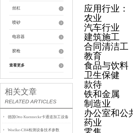
应用行业：
丝杠
农业
喷砂
汽车行业
建筑施工
电容器
合同清洁工
胶枪
教育
食品与饮料
查看更多
卫生保健
款待
相关文章
铁和金属
RELATED ARTICLES
制造业
办公室和公
德国Otto Kuennecke卡通道加工设备
药业
零售
Woelke-CH4检测设备技术参数