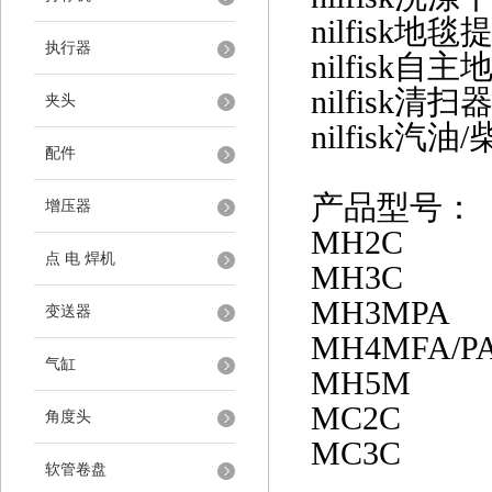
nilfisk
地毯
执行器
nilfisk
自主
nilfisk
清扫
夹头
nilfisk
汽油
/
配件
产品型号：
增压器
MH
2
C
点 电 焊机
MH
3
C
MH
3
MPA
变送器
MH
4
MFA
/
P
气缸
MH
5
M
MC
2
C
角度头
MC
3
C
软管卷盘