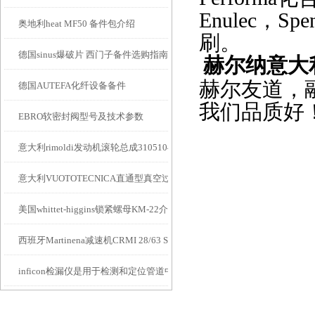
Enulec，
奥地利heat MF50 备件包介绍
刷。
德国sinus爆破片 西门子备件选购指南
赫尔纳
意大
赫尔友道，
德国AUTEFA化纤设备备件
我们品质好
EBRO软密封阀型号及技术参数
意大利rimoldi发动机滚轮总成310510400介绍
意大利VUOTOTECNICA直通型真空过滤器
美国whittet-higgins锁紧螺母KM-22介绍
西班牙Martinena减速机CRMI 28/63 S3 1/400 56B14介绍
inficon检漏仪是用于检测和定位管道中泄漏点的仪器