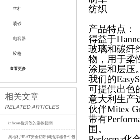
纺织
丝杠
喷砂
产品特点：
得益于
Han
电容器
玻璃和碳纤
胶枪
物，用于柔
涂层和层压
查看更多
我们的
Eas
可提供出色的
相关文章
意大利生产
RELATED ARTICLES
伙伴Mitex
带有
Perf
inficon检漏仪的选购指南
围。
Perform
奥地利HEAT安全切断阀指挥器备件包G612-G190144介绍