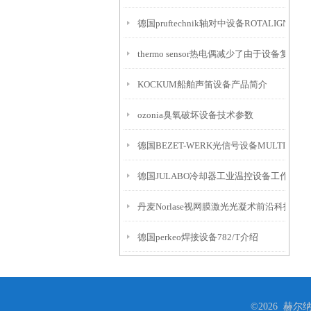
德国pruftechnik轴对中设备ROTALIGN Touc
thermo sensor热电偶减少了由于设备复
KOCKUM船舶声笛设备产品简介
ozonia臭氧破坏设备技术参数
德国BEZET-WERK光信号设备MULTI介绍
德国JULABO冷却器工业温控设备工作原理
丹麦Norlase视网膜激光光凝术前沿科技设备
德国perkeo焊接设备782/T介绍
©2026 赫尔