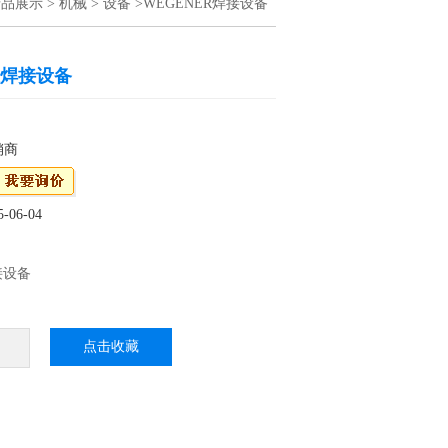
产品展示
>
机械
>
设备
>WEGENER焊接设备
R焊接设备
销商
06-04
接设备
点击收藏
接设备开发了一种封闭双壁板的新方法。该工艺
上的边缘密封，而不会损坏顶层。在我们的热
使用新的微控制器（闪烁标准）-这样可以对使
其他用户产生负面影响。