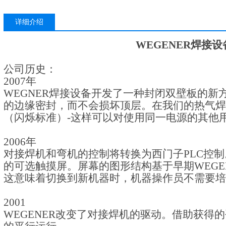
详细介绍
WEGENER焊接设
公司历史：
2
00
7
年
WEGNER焊接设备
开发了一种封闭双壁板的新
的边缘密封，而不会损坏顶层。在我们的热气焊
（闪烁标准）
-
这样可以对使用同一电源的其他
2
00
6
年
对接焊机和弯机的控制将转换为西门子
PLC
控制
的可选触摸屏。屏幕的图形结构基于早期
WEGE
这意味着切换到新机器时，机器操作员不需要培
2
00
1
WEGENER
改变了对接焊机的驱动。借助获得的