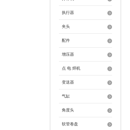
执行器
夹头
配件
增压器
点 电 焊机
变送器
气缸
角度头
软管卷盘