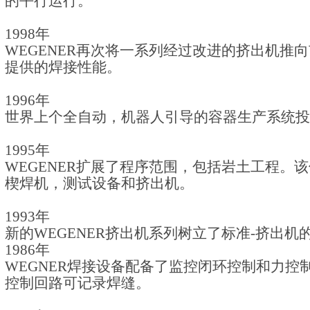
的平行运行。
1998
年
WEGENER
再次将一系列经过改进的挤出机推向
提供的焊接性能。
1996
年
世界上个全自动，机器人引导的容器生产系统投
1995
年
WEGENER
扩展了程序范围，包括岩土工程。该
楔焊机，测试设备和挤出机。
1993
年
新的
WEGENER
挤出机系列树立了标准
-
挤出机
1986
年
WEGNER焊接设备
配备了监控闭环控制和力控
控制回路可记录焊缝。