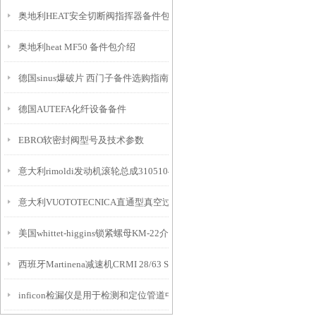
奥地利HEAT安全切断阀指挥器备件包G612-G190144介绍
奥地利heat MF50 备件包介绍
德国sinus爆破片 西门子备件选购指南
德国AUTEFA化纤设备备件
EBRO软密封阀型号及技术参数
意大利rimoldi发动机滚轮总成310510400介绍
意大利VUOTOTECNICA直通型真空过滤器
美国whittet-higgins锁紧螺母KM-22介绍
西班牙Martinena减速机CRMI 28/63 S3 1/400 56B14介绍
inficon检漏仪是用于检测和定位管道中泄漏点的仪器