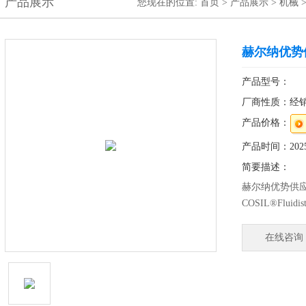
产品展示
您现在的位置:
首页
>
产品展示
>
机械
赫尔纳优势
产品型号：
厂商性质：经
产品价格：
产品时间：2025-
简要描述：
赫尔纳优势供应
COSIL®Flui
石油和液压领
动，公司特别
在线咨询
是不断更迫切呈
头-快速接头-