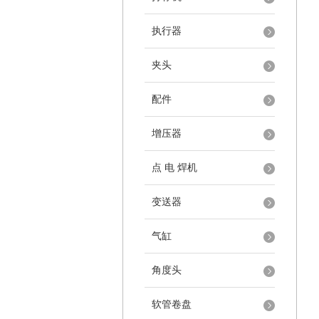
执行器
夹头
配件
增压器
点 电 焊机
变送器
气缸
角度头
软管卷盘