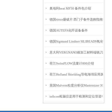
奥地利heat MF50 备件包介绍
德国sinus爆破片 西门子备件选购指南
德国AUTEFA化纤设备备件
德国Sigmund Lindner SILIBEADS氧化锆
意大利VERGNANO难加工材料端铣刀FP系
荷兰SwissFLOW流量计800介绍
荷兰Holland Shielding导电海绵应用属性
英国Malvern粒度分析仪Mastersizer 3000简
inficon检漏仪是用于检测和定位管道中泄