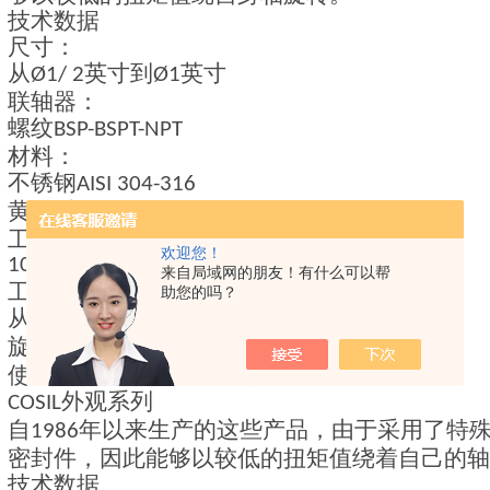
技术数据
尺寸：
从
英寸到
英寸
Ø1/ 2
Ø1
联轴器：
螺纹
BSP-BSPT-NPT
材料：
不锈钢
AISI 304-316
黄铜
青铜
-
工作压力：
欢迎您！
10 bar
来自局域网的朋友！有什么可以帮
工作温度：
助您的吗？
从
到
-20°C
+ 180°C
旋转：
100 RPM
使用：特定于连续铸件冷却
外观系列
COSIL
自
年以来生产的这些产品，由于采用了特
1986
密封件，因此能够以较低的扭矩值绕着自己的轴
技术数据