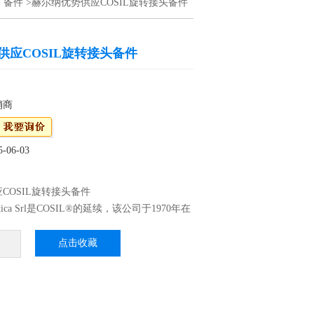
>
备件
>赫尔纳优势供应COSIL旋转接头备件
供应COSIL旋转接头备件
销商
06-03
COSIL旋转接头备件
distica Srl是COSIL®的延续，该公司于1970年在
域拥有数十年的经验成立。从一开始，它的活
专注于市场的一个新兴的一部分，他们的需求
点击收藏
现线的明确的产品，如：-旋转接头-旋转接
补充产品