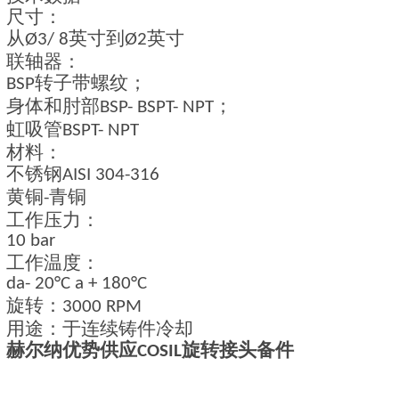
尺寸：
从
英寸到
英寸
Ø3/ 8
Ø2
联轴器：
转子带螺纹；
BSP
身体和肘部
；
BSP- BSPT- NPT
虹吸管
BSPT- NPT
材料：
不锈钢
AISI 304-316
黄铜
青铜
-
工作压力：
10 bar
工作温度：
da- 20°C a + 180°C
旋转：
3000 RPM
用途：于连续铸件冷却
赫尔纳优势供应
旋转接头备件
COSIL