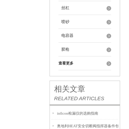
丝杠
喷砂
电容器
胶枪
查看更多
相关文章
RELATED ARTICLES
inficon检漏仪的选购指南
奥地利HEAT安全切断阀指挥器备件包G612-G