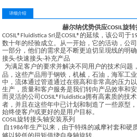
详细介绍
赫尔纳优势供应
旋转
COSIL
是
的延续，该公司于
COSIL®Fluidistica Srl
COSIL®
1
数十年的经验成立。从一开始，它的活动，公司
一部分，他们的需求是不断更迫切呈现线的明确
接头
快速接头
补充产品
-
-
为满足客户的要求并解决不同用户的技术问题
品，这些产品用于钢铁，机械，石油，海军工业
中，流体通过管道通过在很高和非常高的压力以
生产，质量和客户服务是我们转向产品效率和安
而灵活的公司
拥有高素质的技术
COSIL®Fluidistica
者，并且在这些年中已计划和制造了一些原型，
始终使客户或更好的是用户目标。
旋转接头轴安装系列
COSIL
自
年生产以来，由于特殊的减摩衬套和硬
1986
够以较低的扭矩值绕自身轴旋转。