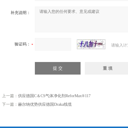
补充说明：
验证码：
请输入计
/钇陶瓷珠ZY-P 技术参数
列
及特征
上一篇：
供应德国C＆CS气体净化剂ReforMax®117
介
下一篇：
赫尔纳优势供应德国Draka线缆
漏点的仪器