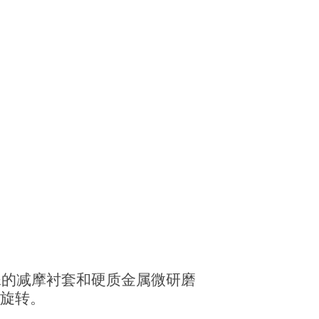
殊的减摩衬套和硬质金属微研磨
旋转。