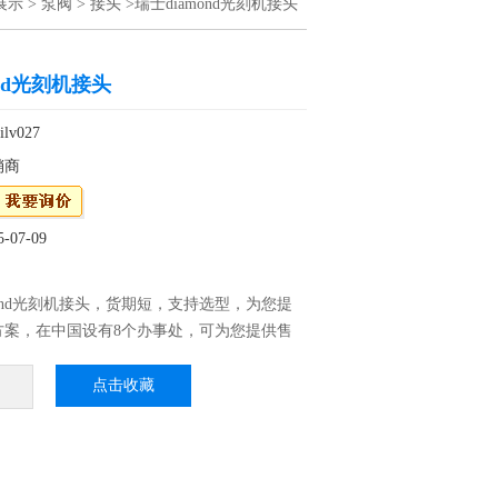
展示
>
泵阀
>
接头
>瑞士diamond光刻机接头
ond光刻机接头
v027
销商
07-09
mond光刻机接头，货期短，支持选型，为您提
方案，在中国设有8个办事处，可为您提供售
后服务。
点击收藏