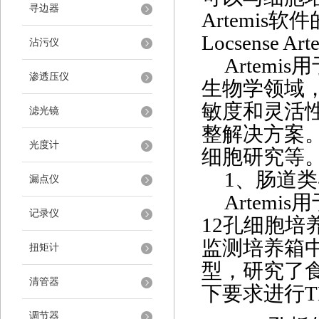
寻边器
Artemis软件
Locsense
沾污仪
Artem
渗透压仪
生物学领域，
敏度和灵活性
滤光镜
整解决方案
光度计
细胞研究等
1、肠道
漏点仪
Artem
记录仪
12孔细胞培
监测培养箱
扭矩计
型，研究了食
清管器
下要求进行T
调节器