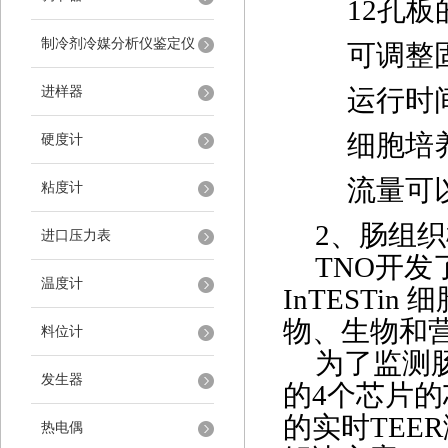
12孔板
制冷剂冷媒分析仪鉴定仪
可调整
进样器
运行时
细胞培
硬度计
流量可
粘度计
2、肠组
进口压力表
TNO开
温度计
InTESTi
物、生物和
料位计
为了监测
发生器
的4个芯片的芯
的实时TEE
热电偶