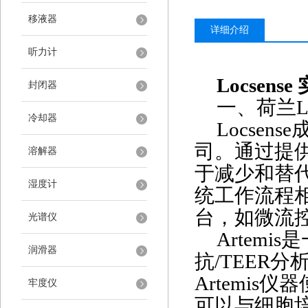
移液器
详细介绍
听力计
Locse
封闭器
一、荷兰
L
冷却器
Locsense
司。通过提供
溶解器
于减少和替
湿度计
统工作流程
台，如微流
光谱仪
Artemis
是
润滑器
抗
/TEER
Artemis
牢度仪
可以与细胞