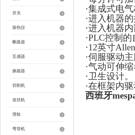
·集成式电
开关
·进入机器
·进入机器
探伤仪
·PLC控制
断路器
·12英寸All
·伺服驱动
互感器
·气动可伸
换能器
·卫生设计。
·在框架内驱
切割机
西班牙mesp
攻丝机
滑轨
弯管机