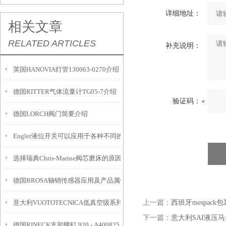
详细地址：
相关文章
RELATED ARTICLES
补充说明：
英国HANOVIA灯管130063-0270介绍
德国RITTER气体流量计TG05-7介绍
验证码：
德国LORCH阀门简要介绍
Engler液位开关可以应用于各种不同的液位检测场合
选择瑞典Chris-Marine阀芯磨床的原因？
德国BROSA轴销传感器应用及产品属性
意大利VUOTOTECNICA低真空级系列减压器
上一篇：
西班牙mespack
下一篇：
意大利SAI液压马达
德国RINECK支架螺钉 920 - A400825