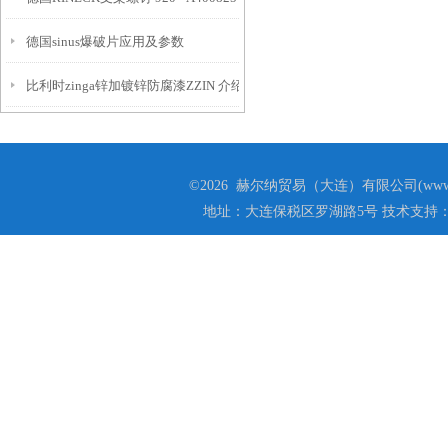
德国sinus爆破片应用及参数
比利时zinga锌加镀锌防腐漆ZZIN 介绍
©2026 赫尔纳贸易（大连）有限公司(www.he
地址：大连保税区罗湖路5号 技术支持