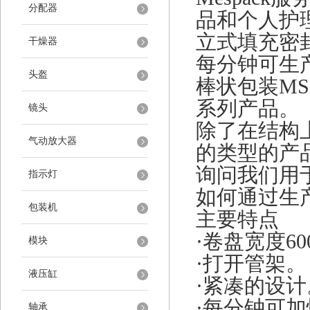
分配器
品和个人护
立式填充密
干燥器
每分钟可生
头盔
棒状包装
M
系列产品。
镜头
除了在结构
气动放大器
的类型的产
询问我们用
指示灯
如何通过生
包装机
主要特点
·卷盘宽度60
模块
·打开管架。
液压缸
·紧凑的设计
·每分钟可加
轴承