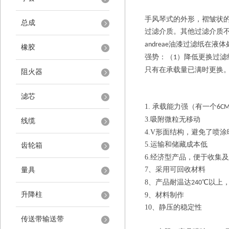
手风琴式的外形，褶皱状
总成
过滤介质。其他过滤介质
油漆过滤纸在液体
andreae
橡胶
强势：（
）降低更换过滤
1
只有在承载量已满时更换
阻火器
滤芯
1.
承载能力强（有一个
6C
3.
吸附微粒无移动
线缆
4.V
形面结构，避免了喷涂
5.
运输和储藏成本低
齿轮箱
6.
经济型产品，便于收集及
7
、采用可回收材料
量具
8
、产品耐温达
℃以上
240
升降柱
9
、材料制作
10
、静压的稳定性
传送带输送带