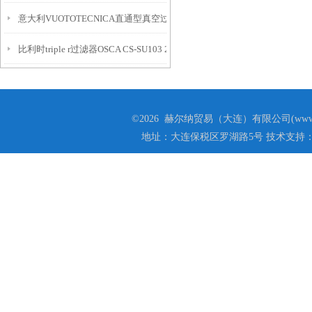
意大利VUOTOTECNICA直通型真空过滤器
比利时triple r过滤器OSCA CS-SU103 2R介绍
©2026 赫尔纳贸易（大连）有限公司(www.he
地址：大连保税区罗湖路5号 技术支持