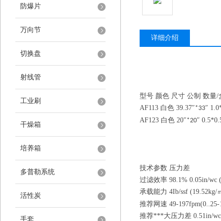
防爆片
万向节
详细介绍
切换盘
射线管
型号
颜色
尺寸
公制
数量
/
工业刷
AF113
白色
39.37
″
″
1.0
*33
AF123
白色
20
″
″
0.5*0
*20
干燥箱
培养箱
技术参数
压力差
多普勒系统
过滤效率
98.1%
0.05in/wc
承载能力
4Ib/ssf (19.52kg/
活性炭
推荐网速
49-197fpm(0..25-
推荐
***
大压力差
0.51in/wc
手套