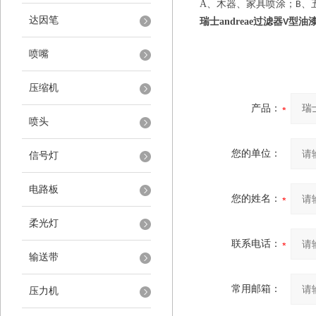
A
、木器、家具喷涂；
、
B
达因笔
瑞士andreae过滤器
型油
V
喷嘴
压缩机
产品：
喷头
您的单位：
信号灯
电路板
您的姓名：
柔光灯
联系电话：
输送带
常用邮箱：
压力机