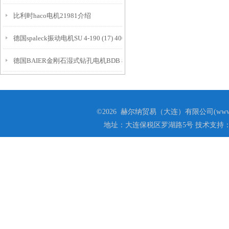
比利时haco电机21981介绍
德国spaleck振动电机SU 4-190 (17) 400/50介绍
德国BAIER金刚石湿式钻孔电机BDB 835介绍
©2026 赫尔纳贸易（大连）有限公司(www.he
地址：大连保税区罗湖路5号 技术支持