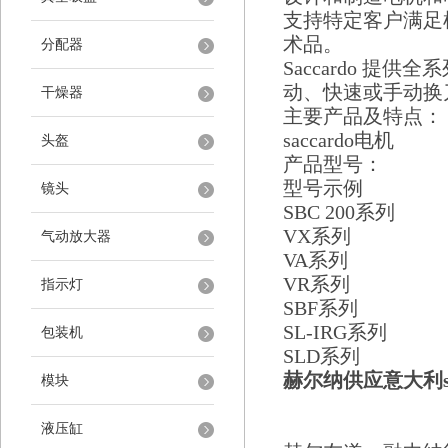
支持特定客户满足
术品。
分配器
Saccardo
提供全系
动、快速或手动换
干燥器
主要产品及特点：
saccardo
电机
头盔
产品型号：
型号示例
镜头
SBC 200
系列
VX
系列
气动放大器
VA
系列
VR
系列
指示灯
SBF
系列
SL-IRG
系列
包装机
SLD
系列
赫尔纳供应意大利sa
模块
液压缸