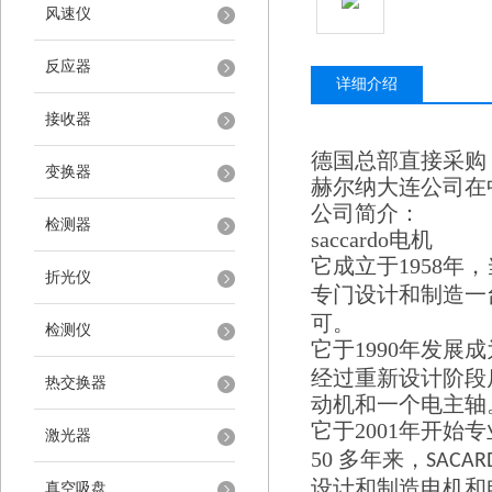
风速仪
反应器
详细介绍
接收器
德国总部直接采购
变换器
赫尔纳大连公司在
公司简介：
检测器
saccardo
电机
它成立于
1958
年，
折光仪
专门设计和制造一
可。
检测仪
它于
1990
年发展成
经过重新设计阶段
热交换器
动机和一个电主轴
它于
2001
年开始专
激光器
50
多年来，
SACA
设计和制造电机和
真空吸盘