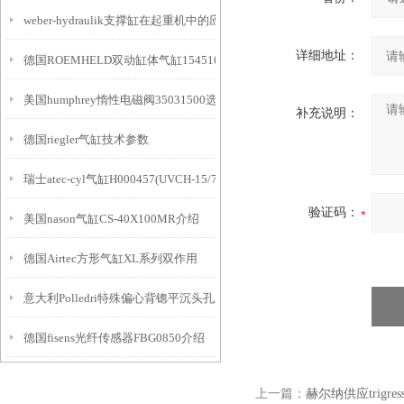
weber-hydraulik支撑缸在起重机中的应用
详细地址：
德国ROEMHELD双动缸体气缸1545105简介
美国humphrey惰性电磁阀35031500选购指南
补充说明：
德国riegler气缸技术参数
瑞士atec-cyl气缸H000457(UVCH-15/75-DB)介绍
验证码：
美国nason气缸CS-40X100MR介绍
德国Airtec方形气缸XL系列双作用
意大利Polledri特殊偏心背锪平沉头孔系列
德国fisens光纤传感器FBG0850介绍
上一篇：
赫尔纳供应trigre