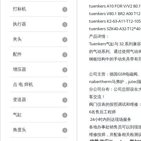
tuenkers A10 FOR V/V2 80.1
打标机
tuenkers V80.1 BR2 A00 T12
tuenkers K2-63-A11-T12-105
执行器
tuenkers SZK40-A32-T12*40
产品详情：
夹头
Tuenkers气缸与 32
的气动系列。通过使用气动
配件
钢板结构中的手动夹具带有
增压器
公司主营：德国
GSR电磁阀、
nabertherm马弗炉，
点 电 焊机
分公司分布：公司总部设在
客交流！
变送器
阀门仪表的按照调试和维修
6名售后工程师
气缸
24小时内到达现场服务
各地办事处销售员可以到现
角度头
维修技师，并配备相关检测