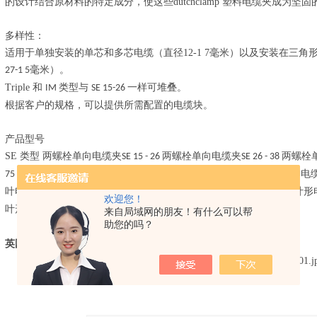
的设计结合原材料的特定成分，使这些
dutchclamp
塑料电缆夹成为坚固
多样性：
适用于单独安装的单芯和多芯电缆（直径
12-1 7
毫米）以及安装在三角
毫米）。
27-1 5
Triple
和
类型与
一样可堆叠。
IM
SE 15-26
根据客户的规格，可以提供所需配置的电缆块。
产品型号
SE
类型 两螺栓单向电缆夹
两螺栓单向电缆夹
两螺栓
SE 15 - 26
SE 26 - 38
两螺栓单向电缆夹
两螺栓单向电缆夹
两螺栓单向电
75
SE 75 - 1
SE 1 - 135
叶电缆夹三重
三叶电缆夹三重
三叶电缆夹
三
三叶形
27 - 38
38 - 51
51 -
69
欢迎您！
叶形电缆夹三重
三叶形电缆夹
电缆传输
118 - 15
Unifix IM
来自局域网的朋友！有什么可以帮
助您的吗？
英国Dutchclamp SE 15 - 26电缆夹