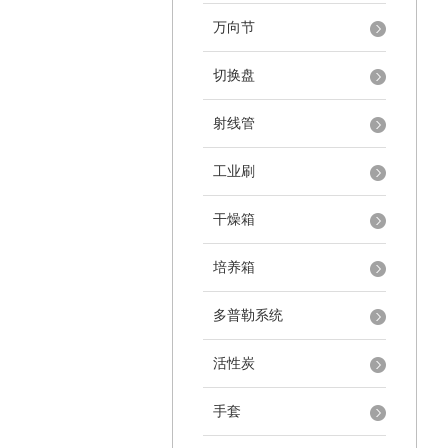
万向节
切换盘
射线管
工业刷
干燥箱
培养箱
多普勒系统
活性炭
手套