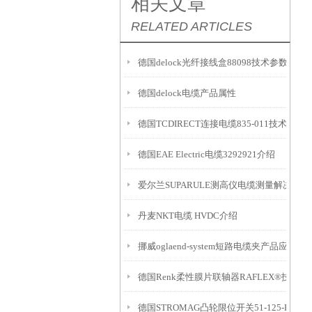
相关文章
RELATED ARTICLES
德国delock光纤接线盒88098技术参数
德国delock电缆产品属性
德国TCDIRECT连接电缆835-011技术参数
德国EAE Electric电缆3292921介绍
爱尔兰SUPARULE测高仪电缆测量解决方案
丹麦NKT电缆 HVDC介绍
挪威oglaend-system短路电缆夹产品应用
德国Renk柔性膜片联轴器RAFLEX®技术参
德国STROMAG凸轮限位开关51-125-BC0Z-