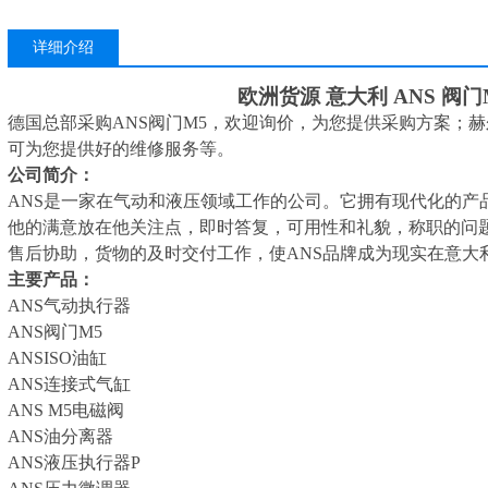
详细介绍
欧洲货源
意大利
ANS 阀门
德国总部采购
ANS阀门M5，欢迎询价，为您提供采购方案；
可为您提供好的维修服务等。
公司简介：
ANS是一家在气动和液压领域工作的公司。它拥有现代化的产
他的满意放在他关注点，即时答复，可用性和礼貌，称职的问题
售后协助，货物的及时交付工作，使ANS品牌成为现实在意大
主要产品：
ANS
气动执行器
中
ANS阀门M5
ANSISO油缸
ANS连接式气缸
ANS
M5
电磁
阀
下是一些建议
ANS
油分离器
ANS
液压执行器
P