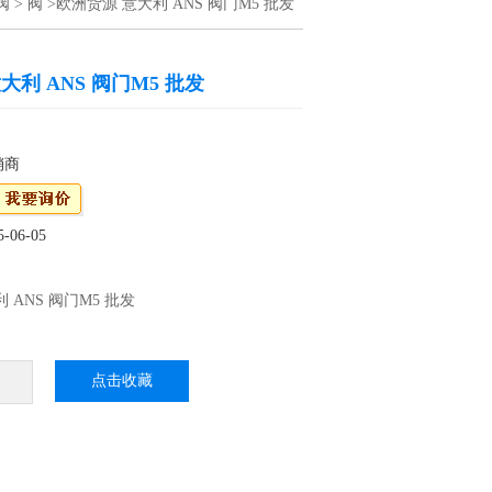
阀
>
阀
>欧洲货源 意大利 ANS 阀门M5 批发
大利 ANS 阀门M5 批发
销商
06-05
 ANS 阀门M5 批发
NS阀门M5，欢迎询价，为您提供采购方案；
司在中国设有多个办事处，可为您提供好的维
点击收藏