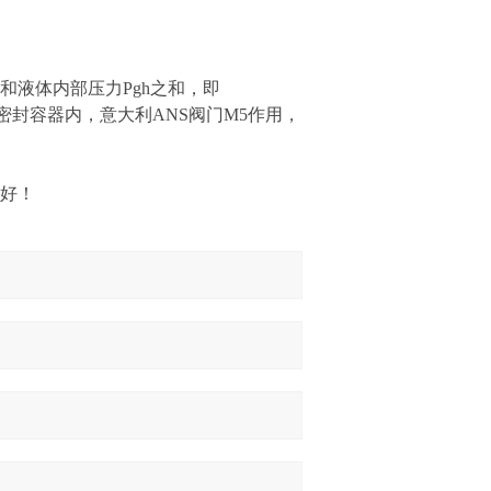
a和液体内部压力Pgh之和，即
在密封容器内，意大利ANS阀门M5作用，
质好！