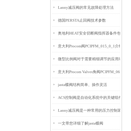
Lanny减压阀的常见故障处理方法
德国PERSTA止回阀技术参数
奥地利HEAT安全切断阀指挥器备件包G612-G
意大利Procom阀PCIPFM_015_0_1介绍
微型比例阀对于需要精细调节的应用场景非
意大利Procom Valves角阀PCIPFM_065_3_
jasta蝶阀结构简单、操作灵活
ACS控制阀是自动化系统中的关键组件
Lanny减压阀是一种常用的压力控制装置
一文带您详细了解jasta蝶阀