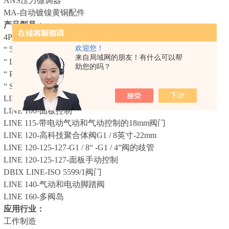
ANS压力微调器
MA-自动镀镍黄铜配件
产品型号：
4PI”系列-ISO 6020/2标准
欢迎您！
“ 5PI”系列-ISO 6022标准
来自局域网的朋友！有什么可以帮
190144介绍
“ L”系列-NFPA标准
助您的吗？
“ P”系列-JIC标准
“ SC”和“ SCM”系列-紧凑型液压缸
LINE 100-M5微型阀-式接头ø4mm
常重要
LINE 100-面板控制
LINE 115-带电动气动和气动控制的18mm阀门
1介绍
LINE 120-高科技聚合体阀G1 / 8英寸-22mm
LINE 120-125-127-G1 / 8“ -G1 / 4”阀的歧管
LINE 120-125-127-面板手动控制
DBIX LINE-ISO 5599/1阀门
LINE 140-气动和电动脚踏阀
LINE 160-多阀岛
应用行业：
工作制造