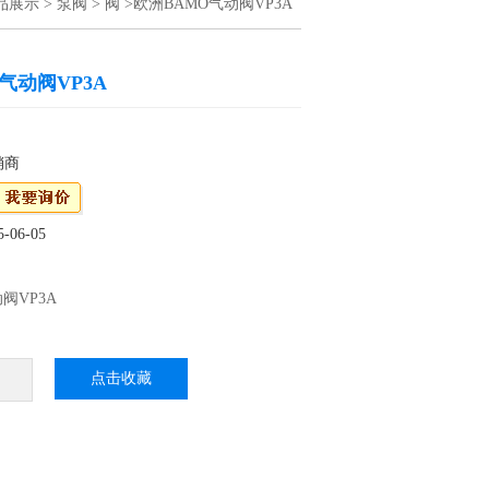
品展示
>
泵阀
>
阀
>欧洲BAMO气动阀VP3A
气动阀VP3A
销商
06-05
阀VP3A
点击收藏
1978年,其资本现在为40万欧元。从一开始，该
H计气动阀VP3A和电导率进行了快速发展。
带来了新的活力。就其自己的生产范围而言，
拥有众多外国公司代理机构。总公司位于巴黎