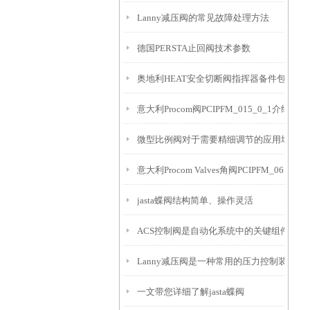
Lanny减压阀的常见故障处理方法
德国PERSTA止回阀技术参数
奥地利HEAT安全切断阀指挥器备件包G612-G
意大利Procom阀PCIPFM_015_0_1介绍
微型比例阀对于需要精细调节的应用场景非
意大利Procom Valves角阀PCIPFM_065_3_
jasta蝶阀结构简单、操作灵活
ACS控制阀是自动化系统中的关键组件
Lanny减压阀是一种常用的压力控制装置
一文带您详细了解jasta蝶阀