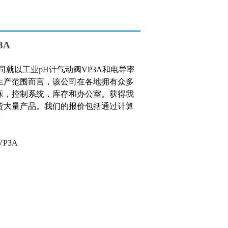
拥有新的机床，控制系统，库存和办公室。获
产品的库存，我们可以减少交货期限，并能够
产品。我们的报价包
3A
司
就以工
业
pH计
气动阀
VP3A
和电导率
生产范围而言，该公司在各地拥有众多
床，控制系统，库存和办公室。获得我
货大量产品。我们的报价包括通过计算
。
VP3A