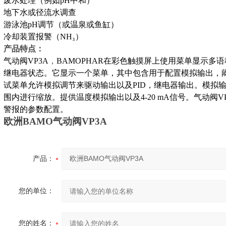
废水处理（例如
pH中和）
地下水或径流水调查
游泳池
pH调节（或温泉或鱼缸）
冷却装置报警（
NH
₃
）
产品特点：
190144介绍
气动阀
VP3A
，
BAMOPHAR在彩色触摸屏上使用菜单显示多
继电器状态。它显示一个菜单，其中包含用于配置模拟输出，
试菜单允许模拟调节来驱动输出以及PID，继电器输出。模拟
围内进行缩放。提供温度模拟输出以及4-20 mA信号。气动阀
V
常重要
警报的参数配置
。
欧洲
BAMO气动阀
VP3A
1介绍
产品：
您的单位：
您的姓名：