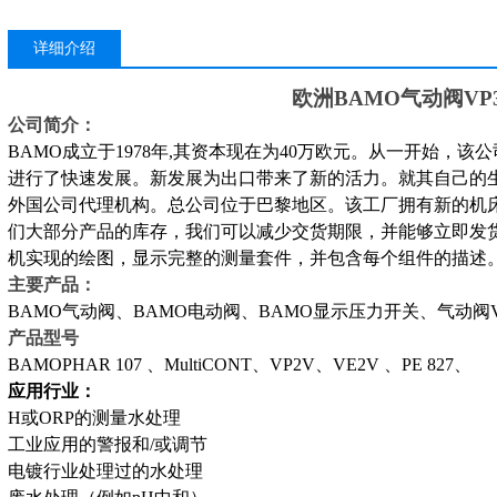
地区。该工厂
得我们大部分
详细介绍
立即发货大量
欧洲
BAMO气动阀
VP
公司简介：
BAM
O
成立于
1978年
,
其资本现在为
40万欧元。从一开始，该公
进行了快速发展。新发展为出口带来了新的活力。就其自己的
外国公司代理机构。总公司位于巴黎地区。该工厂拥有新的机
们大部分产品的库存，我们可以减少交货期限，并能够立即发
机实现的绘图，显示完整的测量套件，并包含每个组件的描述
主要产品：
BAMO
气动阀
、
BAMO
电动阀
、
BAMO
显示压力开关
、
气动阀
中
产品型号
BAMOPHAR 107
、
MultiCONT
、
VP2V
、
VE2V
、
PE 827
、
应用行业：
H或ORP的测量水处理
下是一些建议
工业应用的警报和
/或调节
电镀行业处理过的水处理