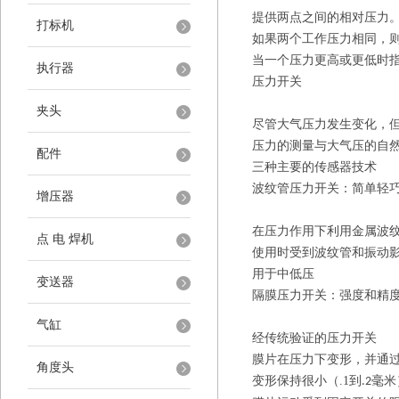
提供两点之间的相对压力
打标机
如果两个工作压力相同，
当一个压力更高或更低时
执行器
压力开关
夹头
尽管大气压力发生变化，
压力的测量与大气压的自
配件
三种主要的传感器技术
波纹管压力开关：简单轻
增压器
在压力作用下利用金属波
点 电 焊机
使用时受到波纹管和振动
用于中低压
变送器
隔膜压力开关：强度和精
气缸
经传统验证的压力开关
膜片在压力下变形，并通
角度头
变形保持很小（
.1
到
毫米
.2