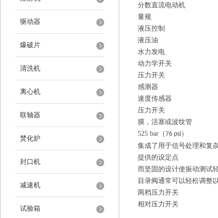
分数直流电动机
量规
驱动器
液压控制
液压油
爆破片
水力发电
动力学开关
清洗机
压力开关
感测器
离心机
速度传感器
压力开关
联轴器
膜，活塞或波纹管
525 bar
（
）
76 psi
焚化炉
集成了用于信号处理和复
提供的设定点
封口机
而坚固的设计使振动测试
目录阀通常可以轻松调整
减速机
两档压力开关
相对压力开关
试验箱