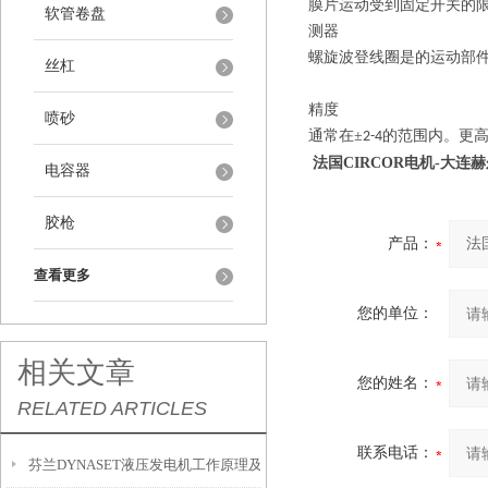
膜片运动受到固定开关的
软管卷盘
测器
螺旋波登线圈是的运动部
丝杠
精度
喷砂
通常在
±
的范围内。更
2-4
法国
CIRCOR
电机
-
大连赫
电容器
胶枪
产品：
查看更多
您的单位：
相关文章
您的姓名：
RELATED ARTICLES
联系电话：
芬兰DYNASET液压发电机工作原理及应用