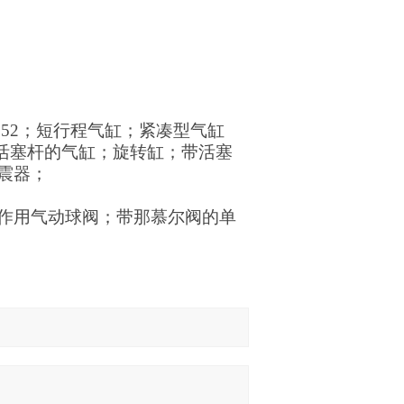
15552；短行程气缸；紧凑型气缸
带2个活塞杆的气缸；旋转缸；带活塞
震器；
作用气动球阀；带那慕尔阀的单