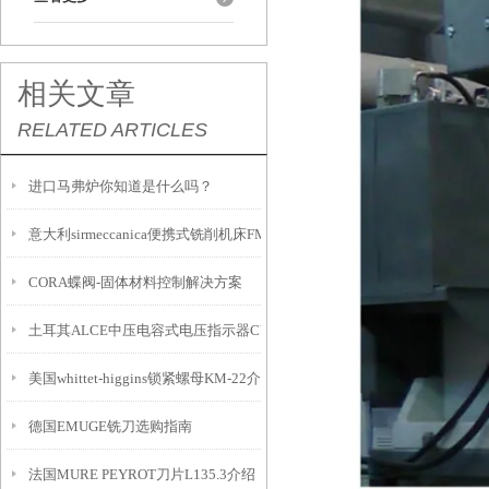
相关文章
RELATED ARTICLES
进口马弗炉你知道是什么吗？
意大利sirmeccanica便携式铣削机床FMAX 系列
CORA蝶阀-固体材料控制解决方案
土耳其ALCE中压电容式电压指示器CVI-E
美国whittet-higgins锁紧螺母KM-22介绍
德国EMUGE铣刀选购指南
法国MURE PEYROT刀片L135.3介绍