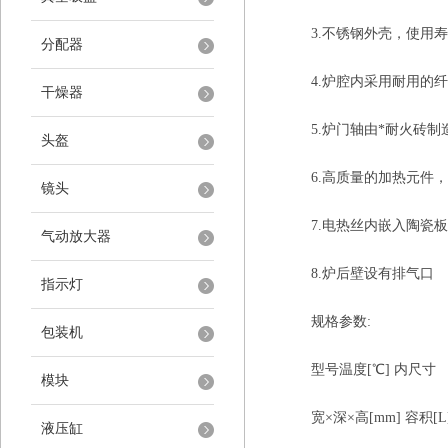
3.不锈钢外壳，使用寿
分配器
4.炉腔内采用耐用的纤
干燥器
5.炉门轴由*耐火砖制
头盔
6.高质量的加热元件，
镜头
7.电热丝内嵌入陶瓷板
气动放大器
8.炉后壁设有排气口
指示灯
规格参数:
包装机
型号温度[℃] 内尺寸
模块
宽×深×高[mm] 容积[L
液压缸