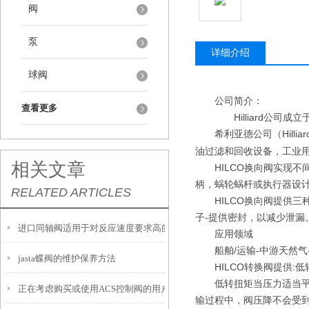
阀
泵
详细介绍
球阀
公司简介：
查看更多
Hilliard公司
希利亚德公司（
Hill
油过滤和回收设备，工业
相关文章
HILCO换向阀实现
柄，蜗轮蜗杆或执行器设
RELATED ARTICLES
HILCO换向阀提供
子-提供密封，以减少泄
进口同轴阀适用于对反应速度要求高的工况中
应用领域
船舶
/运输-中游天然气
jasta蝶阀的维护保养方法
HILCO转换阀提供
低转扭矩当压力适当
正在考虑购买或使用ACS控制阀的用户，以下是一些建议
输过程中，阀压降不会受