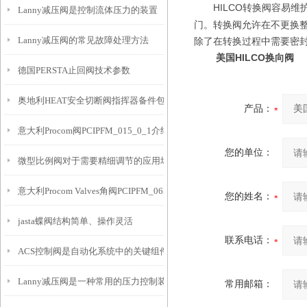
HILCO转换阀
容易维
Lanny减压阀是控制流体压力的装置
门。转换阀允许在不更换整
Lanny减压阀的常见故障处理方法
除了在转换过程中需要密
美国
HILCO换向阀
德国PERSTA止回阀技术参数
奥地利HEAT安全切断阀指挥器备件包G612-G190144介绍
产品：
意大利Procom阀PCIPFM_015_0_1介绍
您的单位：
微型比例阀对于需要精细调节的应用场景非常重要
意大利Procom Valves角阀PCIPFM_065_3_1介绍
您的姓名：
jasta蝶阀结构简单、操作灵活
联系电话：
ACS控制阀是自动化系统中的关键组件
Lanny减压阀是一种常用的压力控制装置
常用邮箱：